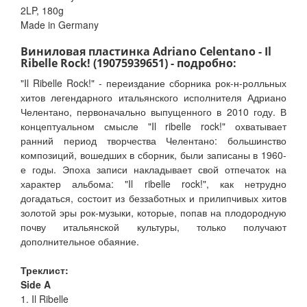
2LP, 180g
Made in Germany
Виниловая пластинка Adriano Celentano - Il
Ribelle Rock! (19075939651) - подробно:
"Il Ribelle Rock!" - переиздание сборника рок-н-ролльных
хитов легендарного итальянского исполнителя Адриано
Челентано, первоначально выпущенного в 2010 году. В
концептуальном смысле "Il ribelle rock!" охватывает
ранний период творчества Челентано: большинство
композиций, вошедших в сборник, были записаны в 1960-
е годы. Эпоха записи накладывает свой отпечаток на
характер альбома: "Il ribelle rock!", как нетрудно
догадаться, состоит из беззаботных и прилипчивых хитов
золотой эры рок-музыки, которые, попав на плодородную
почву итальянской культуры, только получают
дополнительное обаяние.
Треклист:
Side A
1. Il Ribelle