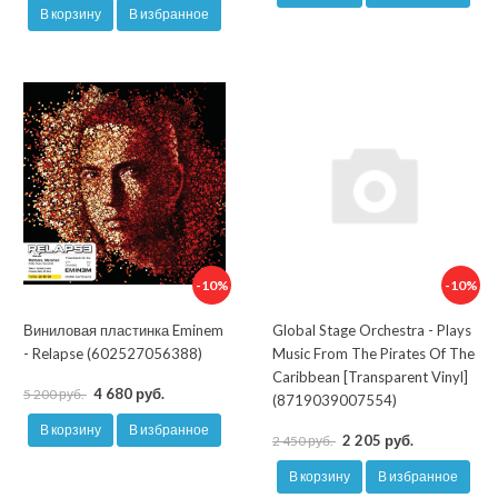
В корзину
В избранное
-10%
-10%
Виниловая пластинка Eminem
Global Stage Orchestra - Plays
- Relapse (602527056388)
Music From The Pirates Of The
Caribbean [Transparent Vinyl]
4 680 руб.
5 200 руб.
(8719039007554)
В корзину
В избранное
2 205 руб.
2 450 руб.
В корзину
В избранное