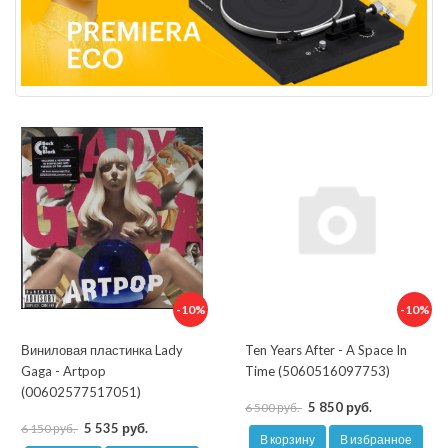
-10%
-10%
Виниловая пластинка Lady
Ten Years After - A Space In
Gaga - Artpop
Time (5060516097753)
(00602577517051)
5 850 руб.
6 500 руб.
5 535 руб.
6 150 руб.
В корзину
В избранное