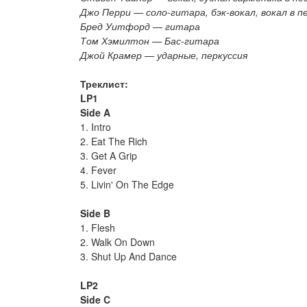
Джо Перри — соло-гитара, бэк-вокал, вокал в п
Бред Уитфорд — гитара
Том Хэмилтон — Бас-гитара
Джой Крамер — ударные, перкуссия
Треклист:
LP1
Side A
1. Intro
2. Eat The Rich
3. Get A Grip
4. Fever
5. Livin' On The Edge
Side B
1. Flesh
2. Walk On Down
3. Shut Up And Dance
LP2
Side C