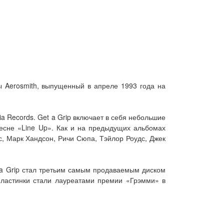
ы Aerosmith, выпущенный в апреле 1993 года на
a Records. Get a Grip включает в себя небольшие
песне «Line Up». Как и на предыдущих альбомах
с, Марк Хандсон, Ричи Сюпа, Тэйлор Роудс, Джек
 a Grip стал третьим самым продаваемым диском
пластинки стали лауреатами премии «Грэмми» в