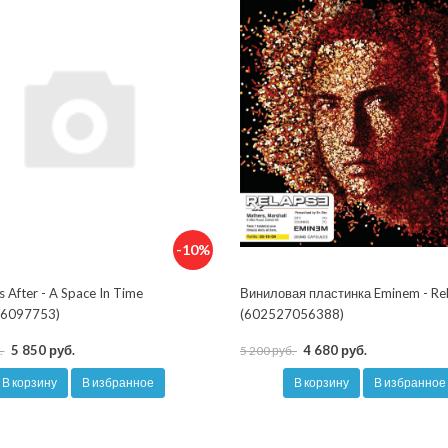
-10%
s After - A Space In Time
Виниловая пластинка Eminem - Re
6097753)
(602527056388)
5 850 руб.
4 680 руб.
.
5 200 руб.
В корзину
В избранное
В корзину
В избранное