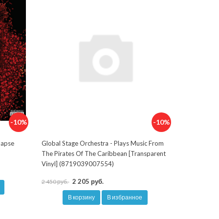
-10%
-10%
lapse
Global Stage Orchestra - Plays Music From
The Pirates Of The Caribbean [Transparent
Vinyl] (8719039007554)
2 205 руб.
2 450 руб.
В корзину
В избранное