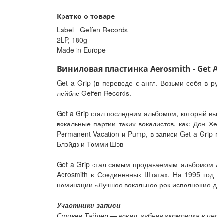
Кратко о товаре
Label - Geffen Records
2LP, 180g
Made in Europe
Виниловая пластинка Aerosmith - Get A 
Get a Grip (в переводе с англ. Возьми себя в
лейбле Geffen Records.
Get a Grip стал последним альбомом, который вы
вокальные партии таких вокалистов, как: Дон 
Permanent Vacation и Pump, в записи Get a Gri
Блэйдз и Томми Шэв.
Get a Grip стал самым продаваемым альбомом A
Aerosmith в Соединенных Штатах. На 1995 год
номинации «Лучшее вокальное рок-исполнение ду
Участники записи
Стивен Тайлер — вокал, губная гармоника в пес