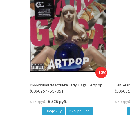
-10%
Виниловая пластинка Lady Gaga - Artpop
Ten Year
(00602577517051)
(506051
5 535 руб.
6 150 руб.
6 500 руб
В корзину
В избранное