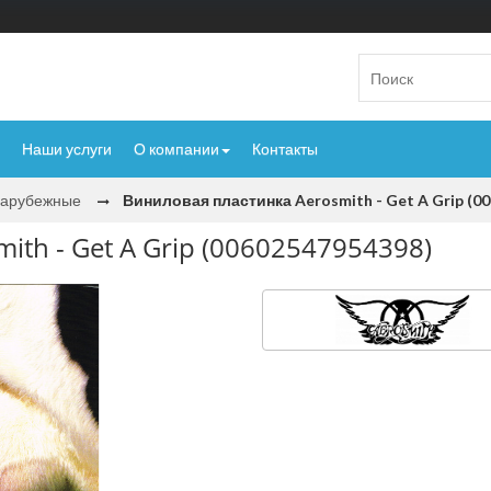
Наши услуги
О компании
Контакты
Зарубежные
Виниловая пластинка Aerosmith - Get A Grip (0
ith - Get A Grip (00602547954398)