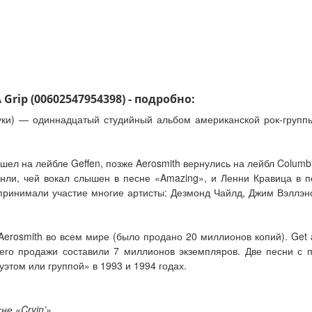
Grip (00602547954398) - подробно:
 руки) — одиннадцатый студийный альбом американской рок-групп
шел на лейбле Geffen, позже Aerosmith вернулись на лейбл Columbi
Хенли, чей вокал слышен в песне «Amazing», и Ленни Кравица в 
p принимали участие многие артисты: Дезмонд Чайлд, Джим Вэллэн
erosmith во всем мире (было продано 20 миллионов копий). Get
 его продажи составили 7 миллионов экземпляров. Две песни с 
этом или группой» в 1993 и 1994 годах.
не «Cryin’»