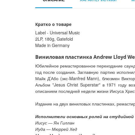
Кратко о товаре
Label - Universal Music
2LP, 180g, Gatefold
Made in Germany
Виниловая пластинка Andrew Lloyd Webber
Юбилейное ремастированное переиздание саундтр
год после создания. Заглавную партию исполнил
Майк Д’Або (экс-Manfred Mann), блюзмен Виктор
Альбом "Jesus Christ Superstar" в 1971 году в
описанием последней недели жизни Иисуса Христ
Издание на двух виниловых пластинках, ремастир
Исполнители основных ролей на студийной 
Иисус — Ян Гиллан
Иуда — Мюррей Хед