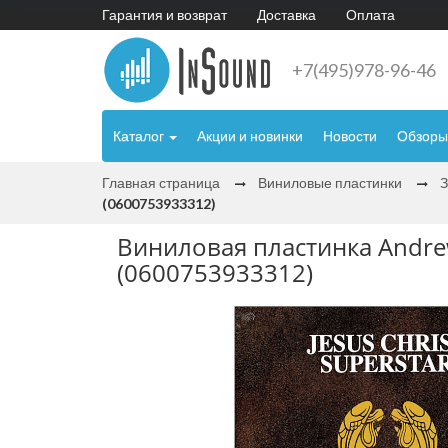
Гарантия и возврат
Доставка
Оплата
+7(495)978-96-46
Каталог
Акции и новинки
Новости
Обзоры
Главная страница
Виниловые пластинки
(0600753933312)
Виниловая пластинка Andrew L
(0600753933312)