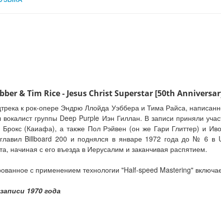
 & Tim Rice - Jesus Christ Superstar [50th Anniversar
ека к рок-опере Эндрю Ллойда Уэббера и Тима Райса, написанно
 вокалист группы Deep Purple Иэн Гиллан. В записи приняли уча
 Брокс (Каиафа), а также Пол Рэйвен (он же Гари Глиттер) и И
озглавил Billboard 200 и поднялся в январе 1972 года до № 6 в
а, начиная с его въезда в Иерусалим и заканчивая распятием.
ованное с применением технологии "Half-speed Mastering" включае
записи 1970 года