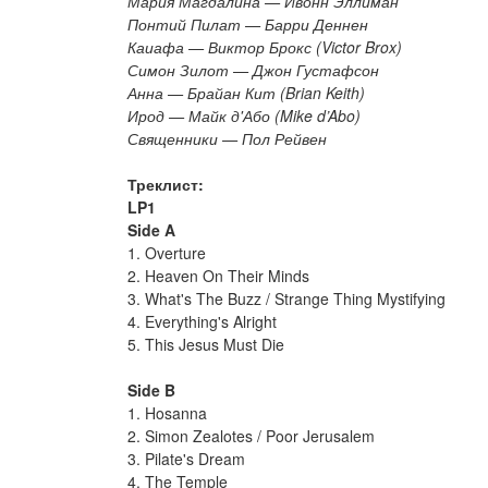
Мария Магдалина — Ивонн Эллиман
Понтий Пилат — Барри Деннен
Каиафа — Виктор Брокс (Victor Brox)
Симон Зилот — Джон Густафсон
Анна — Брайан Кит (Brian Keith)
Ирод — Майк д'Або (Mike d’Abo)
Священники — Пол Рейвен
Треклист:
LP1
Side A
1. Overture
2. Heaven On Their Minds
3. What's The Buzz / Strange Thing Mystifying
4. Everything's Alright
5. This Jesus Must Die
Side B
1. Hosanna
2. Simon Zealotes / Poor Jerusalem
3. Pilate's Dream
4. The Temple