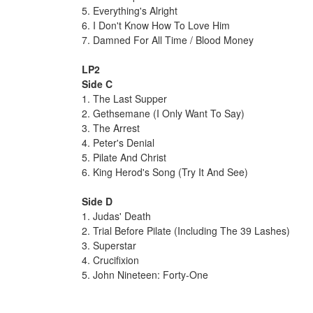
5. Everything's Alright
6. I Don't Know How To Love Him
7. Damned For All Time / Blood Money
LP2
Side C
1. The Last Supper
2. Gethsemane (I Only Want To Say)
3. The Arrest
4. Peter's Denial
5. Pilate And Christ
6. King Herod's Song (Try It And See)
Side D
1. Judas' Death
2. Trial Before Pilate (Including The 39 Lashes)
3. Superstar
4. Crucifixion
5. John Nineteen: Forty-One