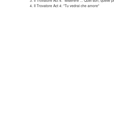
3. Il Trovatore Act 4: "Miserere ... Quel son, quelle p
4. Il Trovatore Act 4: "Tu vedrai che amore"