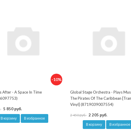
-10%
s After - A Space In Time
Global Stage Orchestra - Plays Mus
6097753)
The Pirates Of The Caribbean [Tra
Vinyl] (8719039007554)
5 850 руб.
.
2 205 руб.
2 450 руб.
В корзину
В избранное
В корзину
В избранное