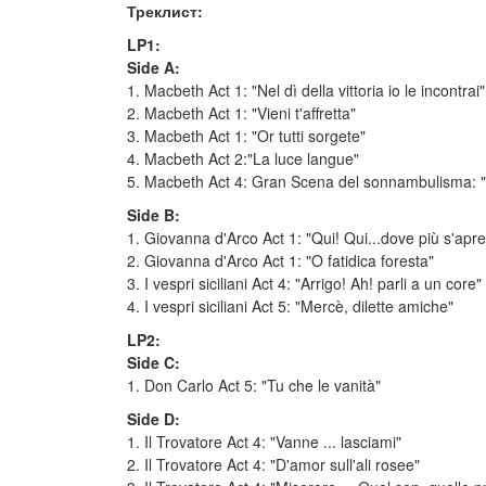
Треклист:
LP1:
Side A:
1. Macbeth Act 1: "Nel dì della vittoria io le incontrai"
2. Macbeth Act 1: "Vieni t'affretta"
3. Macbeth Act 1: "Or tutti sorgete"
4. Macbeth Act 2:"La luce langue"
5. Macbeth Act 4: Gran Scena del sonnambulisma: "
Side B:
1. Giovanna d'Arco Act 1: "Qui! Qui...dove più s'apre l
2. Giovanna d'Arco Act 1: "O fatidica foresta"
3. I vespri siciliani Act 4: "Arrigo! Ah! parli a un core"
4. I vespri siciliani Act 5: "Mercè, dilette amiche"
LP2:
Side C:
1. Don Carlo Act 5: "Tu che le vanità"
Side D:
1. Il Trovatore Act 4: "Vanne ... lasciami"
2. Il Trovatore Act 4: "D'amor sull'ali rosee"