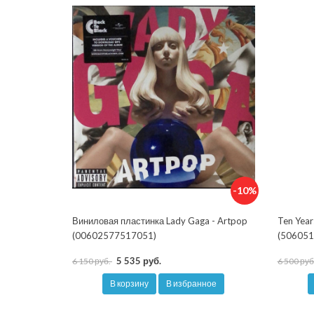
-10%
Виниловая пластинка Lady Gaga - Artpop
Ten Year
(00602577517051)
(506051
5 535 руб.
6 150 руб.
6 500 руб
В корзину
В избранное