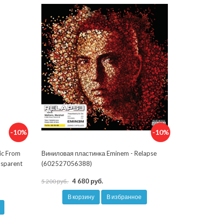
-10%
-10%
ic From
Виниловая пластинка Eminem - Relapse
nsparent
(602527056388)
4 680 руб.
5 200 руб.
В корзину
В избранное