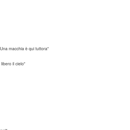
Una macchia è qui tuttora"
ibero il cielo"