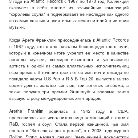
3 года на Atlantic Records с 1967 по 1970 год. Коллекция
включает в себя многие из величайших композиций
"королевы соула" и подчеркивает ее наследие как одного
из самых важных и влиятельных исполнителей в истории
музыки.
Когда Арета Франклин присоединилась к Atlantic Records
в 1967 году, это стало началом беспрецедентного пути,
который в конечном итоге укрепит ее место в качестве
легенды музыки, всемирно-известного и узнаваемого
артиста и одной из самых влиятельных исполнительниц
всех времен. В течение трех лет ее имя почти никогда не
покидало чарты U.S Pop и R & B Top 20, выпустив за это
время девять золотых синглов, три золотых альбома, а
также получив три премии Grammy® и впервые заняв
высшую строку международных хит-парадов.
Aretha Franklin родилась в 1942 году в США,
прославилась как исполнительница композиций в стилях
R&B, госпел и соул. Стала первой женщиной, чье имя
попало в "Зал славы рок-н-ролла", а в 2008 году журнал
Rolling Stone назвал певицу "величайшей вокалисткой