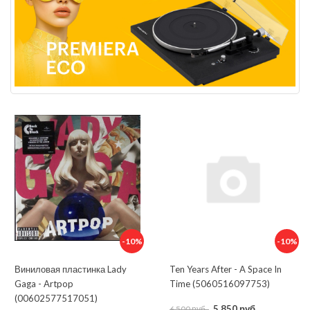
-10%
-10%
Виниловая пластинка Lady
Ten Years After - A Space In
Gaga - Artpop
Time (5060516097753)
(00602577517051)
5 850 руб.
6 500 руб.