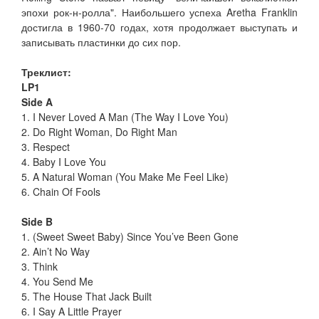
эпохи рок-н-ролла". Наибольшего успеха Aretha Franklin
достигла в 1960-70 годах, хотя продолжает выступать и
записывать пластинки до сих пор.
Треклист:
LP1
Side A
1. I Never Loved A Man (The Way I Love You)
2. Do Right Woman, Do Right Man
3. Respect
4. Baby I Love You
5. A Natural Woman (You Make Me Feel Like)
6. Chain Of Fools
Side B
1. (Sweet Sweet Baby) Since You’ve Been Gone
2. Ain’t No Way
3. Think
4. You Send Me
5. The House That Jack Built
6. I Say A Little Prayer