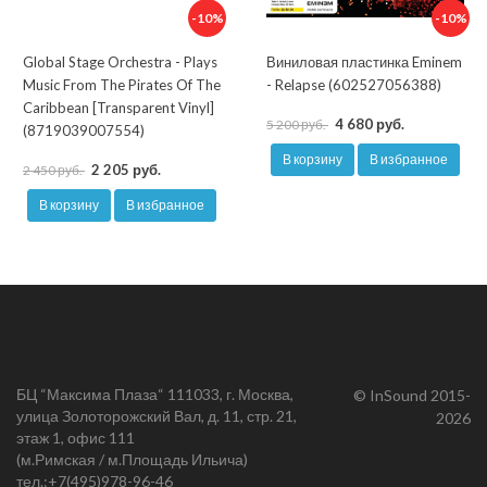
-10%
-10%
Global Stage Orchestra - Plays
Виниловая пластинка Eminem
Music From The Pirates Of The
- Relapse (602527056388)
Caribbean [Transparent Vinyl]
4 680 руб.
5 200 руб.
(8719039007554)
В корзину
В избранное
2 205 руб.
2 450 руб.
В корзину
В избранное
БЦ “Максима Плаза“ 111033, г. Москва,
© InSound 2015-
улица Золоторожский Вал, д. 11, стр. 21,
2026
этаж 1, офис 111
(м.Римская / м.Площадь Ильича)
тел.:
+7(495)978-96-46