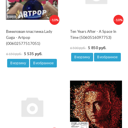
-10%
-10%
Виниловая пластинка Lady
Ten Years After - A Space In
Gaga - Artpop
Time (5060516097753)
(00602577517051)
5 850 руб.
6 500 руб.
5 535 руб.
6 150 руб.
В корзину
В избранное
В корзину
В избранное