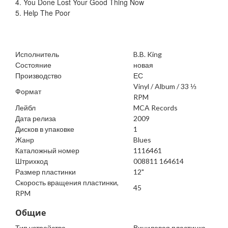
4. You Done Lost Your Good Thing Now
5. Help The Poor
Исполнитель
B.B. King
Состояние
новая
Производство
ЕС
Vinyl / Album / 33 ⅓
Формат
RPM
Лейбл
MCA Records
Дата релиза
2009
Дисков в упаковке
1
Жанр
Blues
Каталожный номер
1116461
Штрихкод
008811 164614
Размер пластинки
12"
Скорость вращения пластинки,
45
RPM
Общие
Тип устройства
Виниловая пластинка