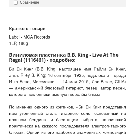
Сравнение
Кратко о товаре
Label - MCA Records
1LP, 180g
Виниловая пластинка B.B. King - Live At The
Regal (1116461) - подробно:
Би Би Кинг (B.B. King; настоящее имя Райли Би Кинг,
англ. Riley B. King; 16 сентября 1925, недалеко от города
Итта-Бена, Миссисипи — 14 мая 2015, Лас-Вегас, США)
— американский блюзовый гитарист, певец, автор песен,
которого поклонники именуют королём блюза.
По мнению одного из критиков, «Би Би Кинг представил
нам утонченный стиль гитарного соло, основанный на
плавном бендинге и блестящем вибрато, повлиявший
практически на каждого последователя электрогитарного
блюза». Одной из его наиболее знаменитых композиций