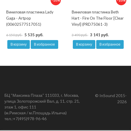
-10%
-10%
Виниловая пластинка Lady
Виниловая пластинка Beth
Gaga - Artpop
Hart - Fire On The Floor [Clear
(00602577517051)
Vinyl] (PRD75061-3)
5 535 руб.
3 141 руб.
6 150 руб.
3 490 руб.
В корзину
В избранное
В корзину
В избранное
БЦ “Максима Плаза“ 111033, г. Москва,
© InSound 2015-
улица Золоторожский Вал, д. 11, стр. 21,
2026
этаж 1, офис 111
(м.Римская / м.Площадь Ильича)
тел.:
+7(495)978-96-46