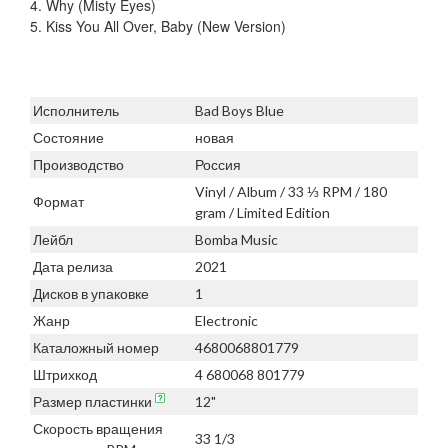
4. Why (Misty Eyes)
5. Kiss You All Over, Baby (New Version)
Исполнитель
Bad Boys Blue
Состояние
новая
Производство
Россия
Vinyl / Album / 33 ⅓ RPM / 180
Формат
gram / Limited Edition
Лейбл
Bomba Music
Дата релиза
2021
Дисков в упаковке
1
Жанр
Electronic
Каталожный номер
4680068801779
Штрихкод
4 680068 801779
Размер пластинки
12"
Скорость вращения
33 1/3