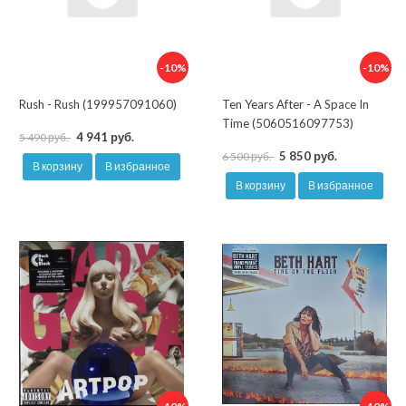
-10%
-10%
Rush - Rush (199957091060)
Ten Years After - A Space In
Time (5060516097753)
4 941 руб.
5 490 руб.
5 850 руб.
6 500 руб.
В корзину
В избранное
В корзину
В избранное