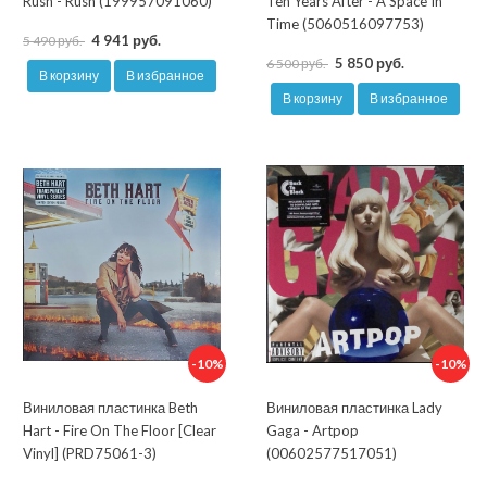
Rush - Rush (199957091060)
Ten Years After - A Space In
Time (5060516097753)
4 941 руб.
5 490 руб.
5 850 руб.
6 500 руб.
В корзину
В избранное
В корзину
В избранное
-10%
-10%
Виниловая пластинка Beth
Виниловая пластинка Lady
Hart - Fire On The Floor [Clear
Gaga - Artpop
Vinyl] (PRD75061-3)
(00602577517051)