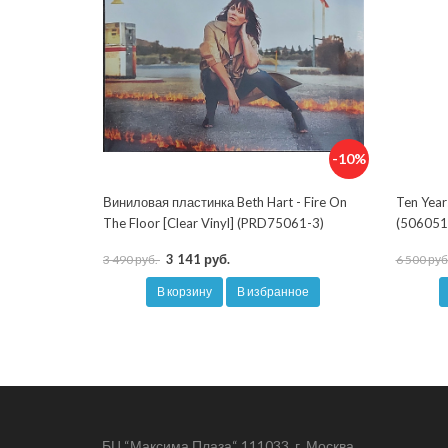
-10%
Виниловая пластинка Beth Hart - Fire On
Ten Year
The Floor [Clear Vinyl] (PRD75061-3)
(506051
3 141 руб.
3 490 руб.
6 500 руб
В корзину
В избранное
БЦ “Максима Плаза“ 111033, г. Москва,