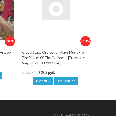
-10%
-10%
 Artpop
Global Stage Orchestra - Plays Music From
The Pirates Of The Caribbean [Transparent
Vinyl] (8719039007554)
2 205 руб.
2 450 руб.
В корзину
В избранное
© InSound 2015-2026