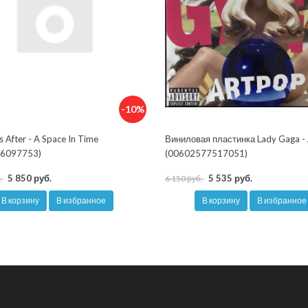
-10%
s After - A Space In Time
Виниловая пластинка Lady Gaga -
6097753)
(00602577517051)
5 850 руб.
5 535 руб.
.
6 150 руб.
В корзину
В избранное
В корзину
В избранное