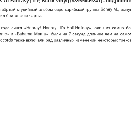
f Fantasy [1LP, Black Vinyl] (88985409241) - подробно
етвёртый студийный альбом евро-карибской группы Boney M., выпу
ил британские чарты.
да сингл «Hooray! Hooray! It’s Holi-Holiday», один из самых 
o Home» и «Bahama Mama», были на 7 секунд длиннее чем на сам
 Records также включали ряд различных изменений некоторых треков