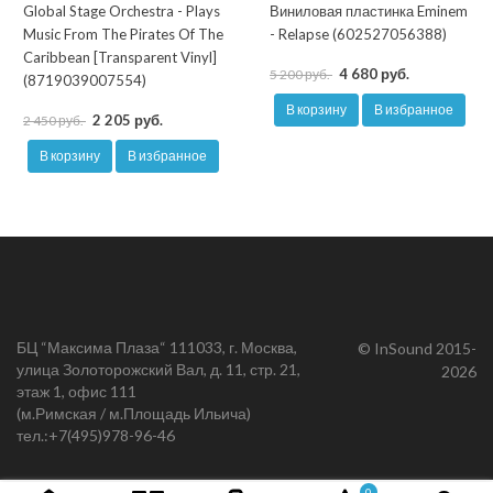
Global Stage Orchestra - Plays
Виниловая пластинка Eminem
Music From The Pirates Of The
- Relapse (602527056388)
Caribbean [Transparent Vinyl]
4 680 руб.
5 200 руб.
(8719039007554)
В корзину
В избранное
2 205 руб.
2 450 руб.
В корзину
В избранное
БЦ “Максима Плаза“ 111033, г. Москва,
© InSound 2015-
улица Золоторожский Вал, д. 11, стр. 21,
2026
этаж 1, офис 111
(м.Римская / м.Площадь Ильича)
тел.:
+7(495)978-96-46
0