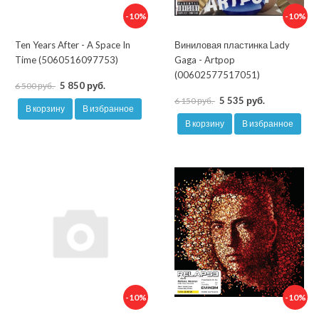
-10%
-10%
Ten Years After - A Space In
Виниловая пластинка Lady
Time (5060516097753)
Gaga - Artpop
(00602577517051)
5 850 руб.
6 500 руб.
5 535 руб.
6 150 руб.
В корзину
В избранное
В корзину
В избранное
-10%
-10%