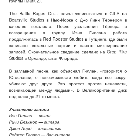
группы (Mark 2).
The Battle Rages On… начал записываться в США на
Bearsville Studios в Нью-Йорке с Джо Линн Тёрнером в
качестве вокалиста. После увольнения Тёрнера и
возвращения в группу Иэна Гиллана работа
продолжилась в Red Rooster Studios в Тутцинге, где были
записаны вокальные партии и начато микширование
записей. Окончательное сведение сделано на Greg Rike
Studios в Орландо, штат Флорида.
В заглавной песне, как объяснял Гиллан, «говорится о
Югославии, о невозможности любить, когда все вокруг
убивают друг друга. Это протест против ненависти,
возникающей между людьми». В Великобритании диск
поднялся до 21-го места.
Участники записи
Иэн Гиллан — вокал
Ричи Блэкмор — гитара
Джон Лорд — клавишные
Роджер Гловер — бас-гитара