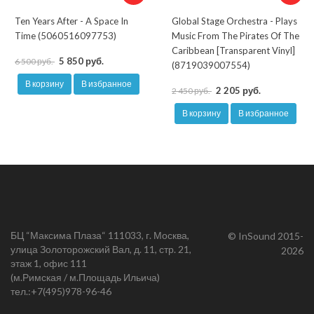
Ten Years After - A Space In
Global Stage Orchestra - Plays
Time (5060516097753)
Music From The Pirates Of The
Caribbean [Transparent Vinyl]
5 850 руб.
6 500 руб.
(8719039007554)
В корзину
В избранное
2 205 руб.
2 450 руб.
В корзину
В избранное
БЦ “Максима Плаза“ 111033, г. Москва,
© InSound 2015-
улица Золоторожский Вал, д. 11, стр. 21,
2026
этаж 1, офис 111
(м.Римская / м.Площадь Ильича)
тел.:
+7(495)978-96-46