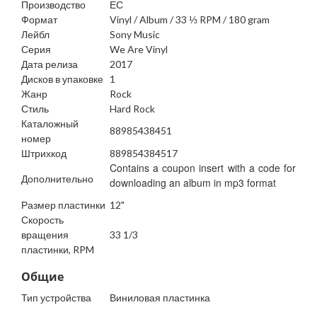
Производство
ЕС
Формат
Vinyl / Album / 33 ⅓ RPM / 180 gram
Лейбл
Sony Music
Серия
We Are Vinyl
Дата релиза
2017
Дисков в упаковке
1
Жанр
Rock
Стиль
Hard Rock
Каталожный
88985438451
номер
Штрихкод
889854384517
Contains a coupon insert with a code for
Дополнительно
downloading an album in mp3 format
Размер пластинки
12"
Скорость
вращения
33 1/3
пластинки, RPM
Общие
Тип устройства
Виниловая пластинка