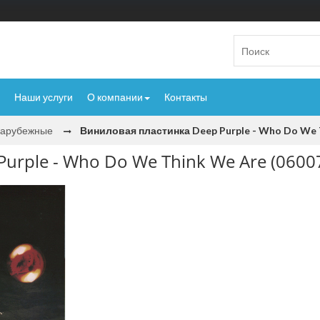
Наши услуги
О компании
Контакты
Зарубежные
Виниловая пластинка Deep Purple - Who Do We 
urple - Who Do We Think We Are (060