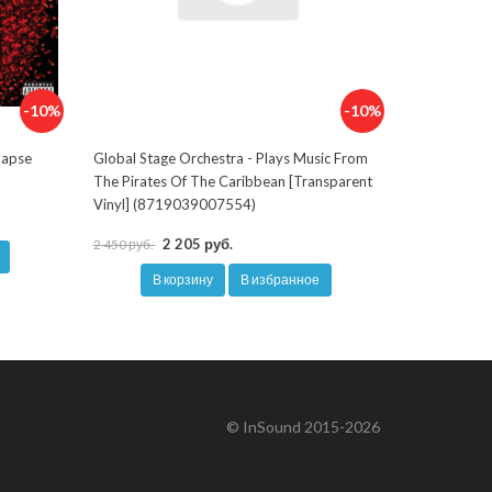
-10%
-10%
lapse
Global Stage Orchestra - Plays Music From
The Pirates Of The Caribbean [Transparent
Vinyl] (8719039007554)
2 205 руб.
2 450 руб.
В корзину
В избранное
© InSound 2015-2026