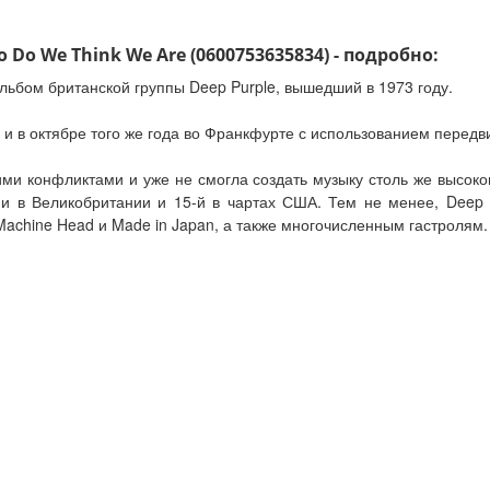
 Do We Think We Are (0600753635834) - подробно:
ьбом британской группы Deep Purple, вышедший в 1973 году.
и в октябре того же года во Франкфурте с использованием передвиж
ми конфликтами и уже не смогла создать музыку столь же высок
и в Великобритании и 15-й в чартах США. Тем не менее, Deep 
achine Head и Made in Japan, а также многочисленным гастролям.