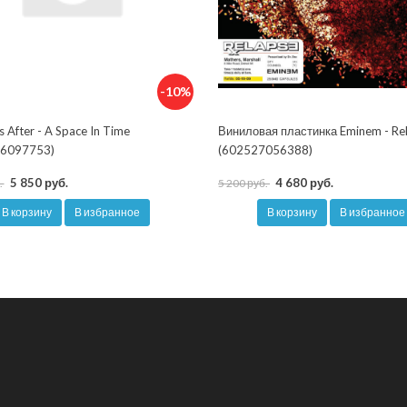
-10%
s After - A Space In Time
Виниловая пластинка Eminem - Re
6097753)
(602527056388)
5 850 руб.
4 680 руб.
.
5 200 руб.
В корзину
В избранное
В корзину
В избранное