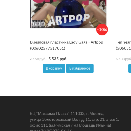
-10%
Виниловая пластинка Lady Gaga - Artpop
Ten Year
(00602577517051)
(506051
5 535 руб.
6 150 руб.
6 500 руб
В корзину
В избранное
БЦ “Максима Плаза“ 111033, г. Москва,
улица Золоторожский Вал, д. 11, стр. 21, этаж 1,
офис 111 (м.Римская / м.Площадь Ильича)
тел.:
+7(495)978-96-46