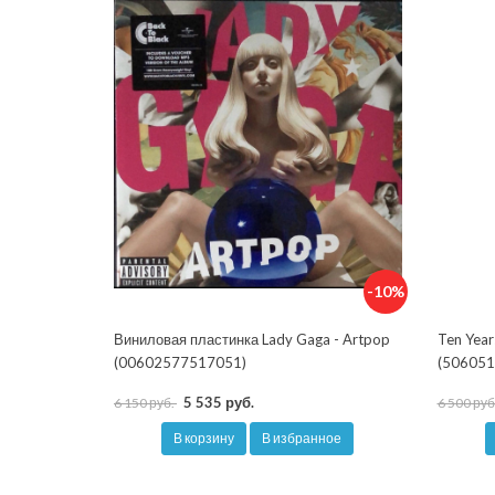
-10%
Виниловая пластинка Lady Gaga - Artpop
Ten Year
(00602577517051)
(506051
5 535 руб.
6 150 руб.
6 500 руб
В корзину
В избранное