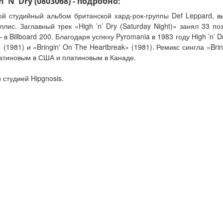
'N' Dry (0803068) - подробно:
рой студийный альбом британской хард-рок-группы Def Leppard,
лис. Заглавный трек «High ’n’ Dry (Saturday Night)» занял 33 по
в Billboard 200. Благодаря успеху Pyromania в 1983 году High ’n’
(1981) и «Bringin' On The Heartbreak» (1981). Ремикс сингла «Bri
платиновым в США и платиновым в Канаде.
студией Hipgnosis.