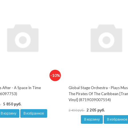
-10%
s After - A Space In Time
Global Stage Orchestra - Plays Mus
6097753)
The Pirates Of The Caribbean [Tra
Vinyl] (8719039007554)
5 850 руб.
.
2 205 руб.
2 450 руб.
В корзину
В избранное
В корзину
В избранное