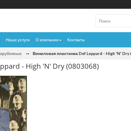
Наши услуги
О компании
Контакты
Зарубежные
Виниловая пластинка Def Leppard - High 'N' Dry 
pard - High 'N' Dry (0803068)