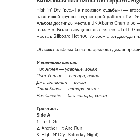
Виниловая пластинка Def Leppard - High 
High ’n’ Dry (рус.«На произвол судьбы») — вто
пластинкой группы, над которой работал Пит Уил
Альбом достиг 26 места в UK Albums Chart и 38 — 
го места. Были выпущены два сингла: «Let It Go» 
места в Billboard Hot 100. Альбом стал дважды 
Обложка альбома была оформлена дизайнерской 
Участники записи
Рик Аллен — ударные, вокал
Пит Уиллис — гитара, вокал
Джо Эллиотт — вокал
Стив Кларк — гитара, вокал
Рик Сэвидж — бас-гитара, вокал
Треклист:
Side A
1. Let It Go
2. Another Hit And Run
3. High 'N' Dry (Saturday Night)