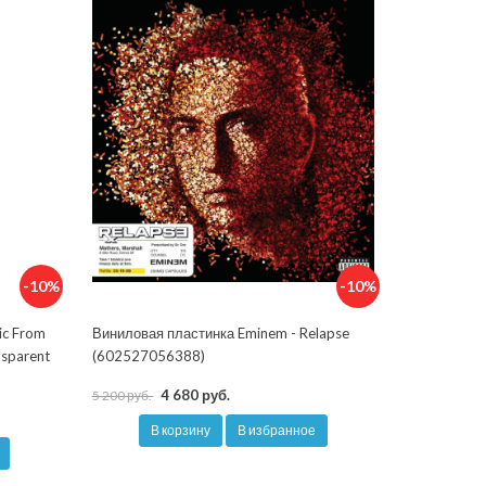
-10%
-10%
ic From
Виниловая пластинка Eminem - Relapse
nsparent
(602527056388)
4 680 руб.
5 200 руб.
В корзину
В избранное