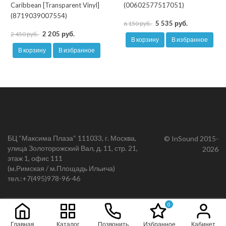
Caribbean [Transparent Vinyl]
(00602577517051)
(8719039007554)
5 535 руб.
6 150 руб.
2 205 руб.
2 450 руб.
В корзину
В избранное
В корзину
В избранное
БЦ “Максима Плаза“ 111033, г. Москва,
© InSound 2015-
улица Золоторожский Вал, д. 11, стр. 21,
2026
этаж 1, офис 111
(м.Римская / м.Площадь Ильича)
тел.:
+7(495)978-96-46
0
Главная
Каталог
Позвонить
Избранное
Кабинет