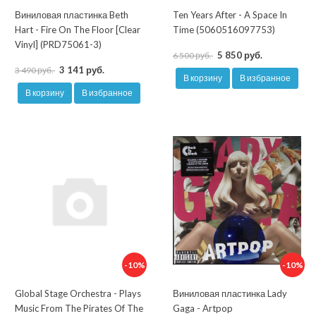
Виниловая пластинка Beth
Ten Years After - A Space In
Hart - Fire On The Floor [Clear
Time (5060516097753)
Vinyl] (PRD75061-3)
5 850 руб.
6 500 руб.
3 141 руб.
3 490 руб.
В корзину
В избранное
В корзину
В избранное
-10%
-10%
Global Stage Orchestra - Plays
Виниловая пластинка Lady
Music From The Pirates Of The
Gaga - Artpop