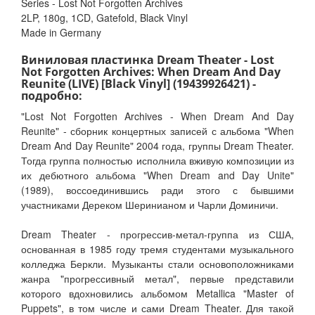
Series - Lost Not Forgotten Archives
2LP, 180g, 1CD, Gatefold, Black Vinyl
Made in Germany
Виниловая пластинка Dream Theater - Lost
Not Forgotten Archives: When Dream And Day
Reunite (LIVE) [Black Vinyl] (19439926421) -
подробно:
"Lost Not Forgotten Archives - When Dream And Day
Reunite" - сборник концертных записей с альбома "When
Dream And Day Reunite" 2004 года, группы Dream Theater.
Тогда группа полностью исполнила вживую композиции из
их дебютного альбома "When Dream and Day Unite"
(1989), воссоединившись ради этого с бывшими
участниками Дереком Шеринианом и Чарли Доминичи.
Dream Theater - прогрессив-метал-группа из США,
основанная в 1985 году тремя студентами музыкального
колледжа Беркли. Музыканты стали основоположниками
жанра "прогрессивный метал", первые представили
которого вдохновились альбомом Metallica "Master of
Puppets", в том числе и сами Dream Theater. Для такой