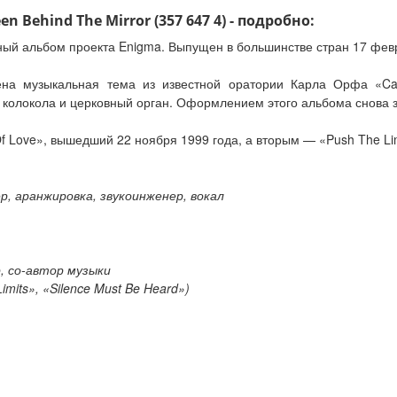
 Behind The Mirror (357 647 4) - подробно:
йный альбом проекта Enigma. Выпущен в большинстве стран 17 февр
жена музыкальная тема из известной оратории Карла Орфа «Ca
 колокола и церковный орган. Оформлением этого альбома снова 
Of Love», вышедший 22 ноября 1999 года, а вторым — «Push The Lim
, аранжировка, звукоинженер, вокал
, со-автор музыки
mits», «Silence Must Be Heard»)