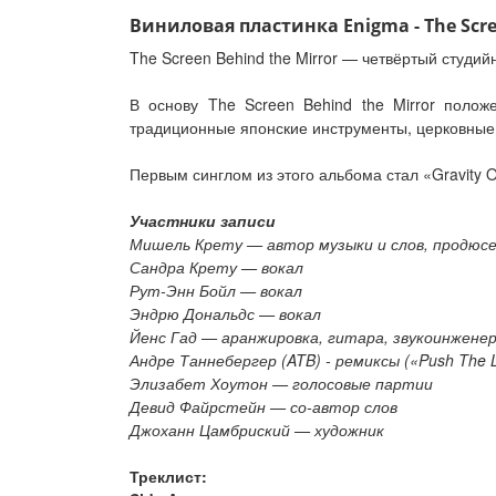
Виниловая пластинка Enigma - The Screen
The Screen Behind the Mirror — четвёртый студи
В основу The Screen Behind the Mirror поло
традиционные японские инструменты, церковные
Первым синглом из этого альбома стал «Gravity 
Участники записи
Мишель Крету — автор музыки и слов, продюсер
Сандра Крету — вокал
Рут-Энн Бойл — вокал
Эндрю Дональдс — вокал
Йенс Гад — аранжировка, гитара, звукоинженер
Андре Таннебергер (ATB) - ремиксы («Push The Li
Элизабет Хоутон — голосовые партии
Девид Файрстейн — со-автор слов
Джоханн Цамбриский — художник
Треклист: