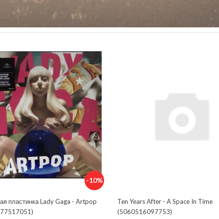
-10%
ая пластинка Lady Gaga - Artpop
Ten Years After - A Space In Time
77517051)
(5060516097753)