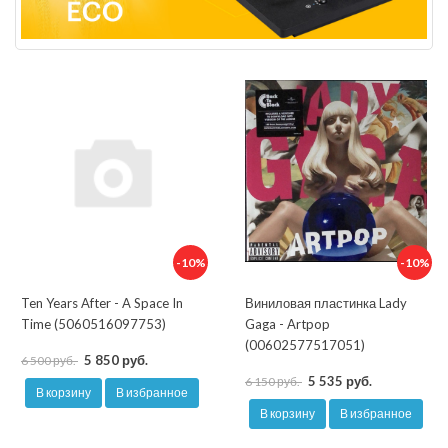
-10%
-10%
Ten Years After - A Space In
Виниловая пластинка Lady
Time (5060516097753)
Gaga - Artpop
(00602577517051)
5 850 руб.
6 500 руб.
5 535 руб.
6 150 руб.
В корзину
В избранное
В корзину
В избранное