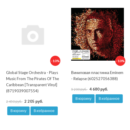
-10%
-10%
Global Stage Orchestra - Plays
Виниловая пластинка Eminem
Music From The Pirates Of The
- Relapse (602527056388)
Caribbean [Transparent Vinyl]
4 680 руб.
5 200 руб.
(8719039007554)
В корзину
В избранное
2 205 руб.
2 450 руб.
В корзину
В избранное