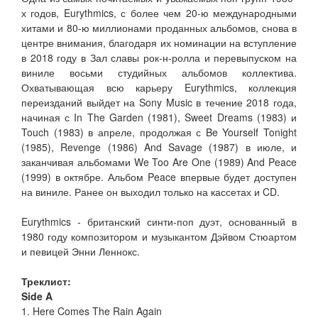
х годов, Eurythmics, с более чем 20-ю международными
хитами и 80-ю миллионами проданных альбомов, снова в
центре внимания, благодаря их номинации на вступление
в 2018 году в Зал славы рок-н-ролла и перевыпуском на
виниле восьми студийных альбомов коллектива.
Охватывающая всю карьеру Eurythmics, коллекция
переизданий выйдет на Sony Music в течение 2018 года,
начиная с In The Garden (1981), Sweet Dreams (1983) и
Touch (1983) в апреле, продолжая с Be Yourself Tonight
(1985), Revenge (1986) And Savage (1987) в июле, и
заканчивая альбомами We Too Are One (1989) And Peace
(1999) в октябре. Альбом Peace впервые будет доступен
на виниле. Ранее он выходил только на кассетах и CD.
Eurythmics - британский синти-поп дуэт, основанный в
1980 году композитором и музыкантом Дэйвом Стюартом
и певицей Энни Леннокс.
Треклист:
Side A
1. Here Comes The Rain Again