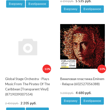
5 535 руб.
6 150 руб.
В корзину
В избранное
В корзину
В избранное
-10%
-10%
Global Stage Orchestra - Plays
Виниловая пластинка Eminem
Music From The Pirates Of The
- Relapse (602527056388)
Caribbean [Transparent Vinyl]
4 680 руб.
5 200 руб.
(8719039007554)
В корзину
В избранное
2 205 руб.
2 450 руб.