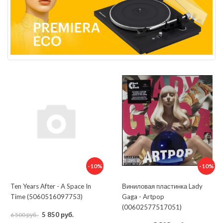
-10%
-10%
Ten Years After - A Space In
Виниловая пластинка Lady
Time (5060516097753)
Gaga - Artpop
(00602577517051)
5 850 руб.
6 500 руб.