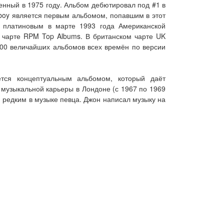
енный в 1975 году. Альбом дебютировал под #1 в
owboy является первым альбомом, попавшим в этот
 платиновым в марте 1993 года Американской
 чарте RPM Top Albums. В британском чарте UK
е 500 величайших альбомов всех времён по версии
ется концептуальным альбомом, который даёт
х музыкальной карьеры в Лондоне (с 1967 по 1969
 редким в музыке певца. Джон написал музыку на