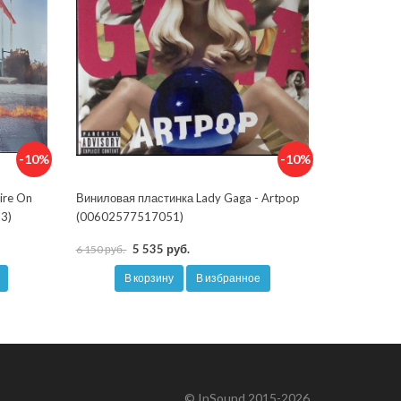
-10%
-10%
ire On
Виниловая пластинка Lady Gaga - Artpop
-3)
(00602577517051)
5 535 руб.
6 150 руб.
В корзину
В избранное
© InSound 2015-2026