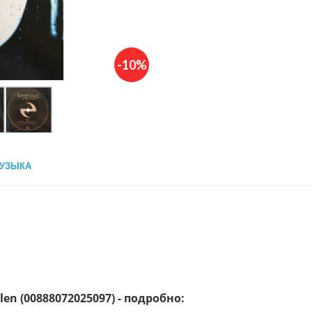
-10%
УЗЫКА
en (00888072025097) - подробно: