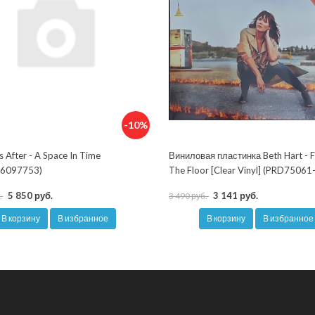
-10%
s After - A Space In Time
Виниловая пластинка Beth Hart - F
6097753)
The Floor [Clear Vinyl] (PRD75061
5 850 руб.
3 141 руб.
.
3 490 руб.
В корзину
В избранное
В корзину
В избранное