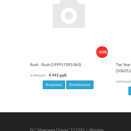
-10%
Rush - Rush (199957091060)
Ten Year
(506051
4 941 руб.
5 490 руб.
6 500 руб
В корзину
В избранное
БЦ “Максима Плаза“ 111033, г. Москва,