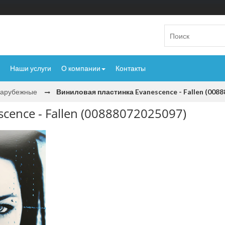
Наши услуги
О компании
Контакты
Зарубежные
Виниловая пластинка Evanescence - Fallen (008
cence - Fallen (00888072025097)