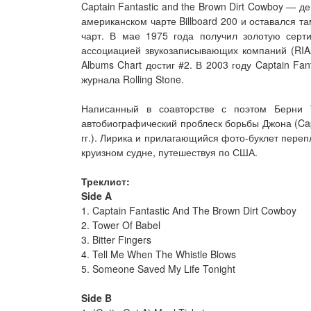
Captain Fantastic and the Brown Dirt Cowboy —
американском чарте Billboard 200 и оставался т
чарт. В мае 1975 года получил золотую сер
ассоциацией звукозаписывающих компаний (RIA
Albums Chart достиг #2. В 2003 году Captain Fa
журнала Rolling Stone.
Написанный в соавторстве с поэтом Берни Т
автобиографический проблеск борьбы Джона (Capt
гг.). Лирика и прилагающийся фото-буклет пере
круизном судне, путешествуя по США.
Треклист:
Side A
1. Captain Fantastic And The Brown Dirt Cowboy
2. Tower Of Babel
3. Bitter Fingers
4. Tell Me When The Whistle Blows
5. Someone Saved My Life Tonight
Side B