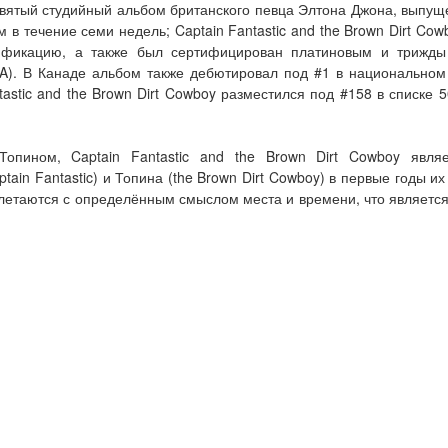
 девятый студийный альбом британского певца Элтона Джона, выпущ
ам в течение семи недель; Captain Fantastic and the Brown Dirt C
тификацию, а также был сертифицирован платиновым и трижды
A). В Канаде альбом также дебютировал под #1 в национальном
ntastic and the Brown Dirt Cowboy разместился под #158 в списк
опином, Captain Fantastic and the Brown Dirt Cowboy явля
ain Fantastic) и Топина (the Brown Dirt Cowboy) в первые годы и
плетаются с определённым смыслом места и времени, что является