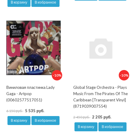
В корзину
В избранное
-10%
-10%
Виниловая пластинка Lady
Global Stage Orchestra - Plays
Gaga - Artpop
Music From The Pirates Of The
(00602577517051)
Caribbean [Transparent Vinyl]
(8719039007554)
5 535 руб.
6 150 руб.
2 205 руб.
2 450 руб.
В корзину
В избранное
В корзину
В избранное