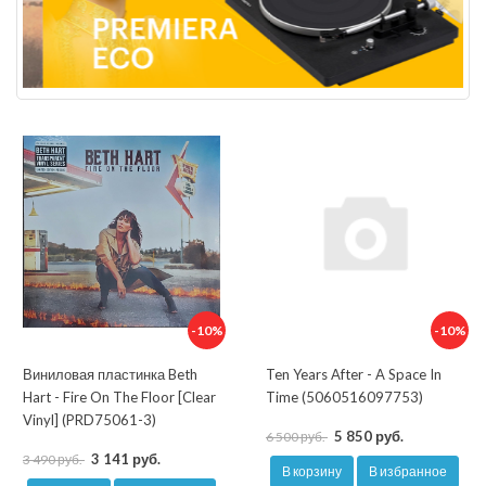
-10%
-10%
Виниловая пластинка Beth
Ten Years After - A Space In
Hart - Fire On The Floor [Clear
Time (5060516097753)
Vinyl] (PRD75061-3)
5 850 руб.
6 500 руб.
3 141 руб.
3 490 руб.
В корзину
В избранное