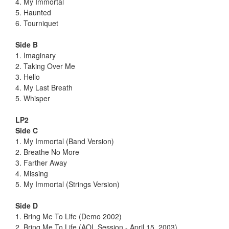
4. My Immortal
5. Haunted
6. Tourniquet
Side B
1. Imaginary
2. Taking Over Me
3. Hello
4. My Last Breath
5. Whisper
LP2
Side C
1. My Immortal (Band Version)
2. Breathe No More
3. Farther Away
4. Missing
5. My Immortal (Strings Version)
Side D
1. Bring Me To Life (Demo 2002)
2. Bring Me To Life (AOL Session - April 15, 2003)