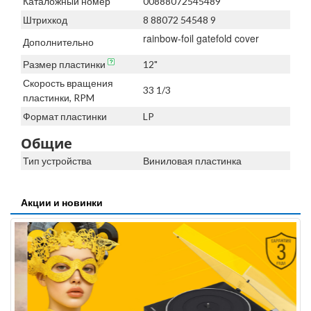
Каталожный номер
00888072545489
Штрихкод
8 88072 54548 9
rainbow-foil gatefold cover
Дополнительно
Размер пластинки
12"
Скорость вращения
33 1/3
пластинки, RPM
Формат пластинки
LP
Общие
Тип устройства
Виниловая пластинка
Акции и новинки