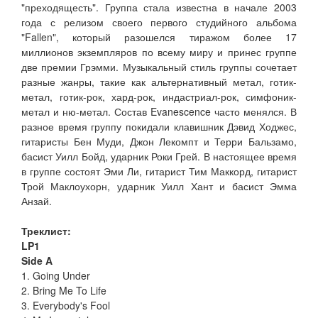
"преходящесть". Группа стала известна в начале 2003
года с релизом своего первого студийного альбома
"Fallen", который разошелся тиражом более 17
миллионов экземпляров по всему миру и принес группе
две премии Грэмми. Музыкальный стиль группы сочетает
разные жанры, такие как альтернативный метал, готик-
метал, готик-рок, хард-рок, индастриал-рок, симфоник-
метал и ню-метал. Состав Evanescence часто менялся. В
разное время группу покидали клавишник Дэвид Ходжес,
гитаристы Бен Муди, Джон Лекомпт и Терри Бальзамо,
басист Уилл Бойд, ударник Роки Грей. В настоящее время
в группе состоят Эми Ли, гитарист Тим Маккорд, гитарист
Трой Маклоухорн, ударник Уилл Хант и басист Эмма
Анзай.
Треклист:
LP1
Side A
1. Going Under
2. Bring Me To Life
3. Everybody's Fool