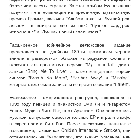
более чем десяти странах. За этот альбом Evanescence
получили пять номинаций на престижную музыкальную
премию Грэмми, включая "Альбом года" и "Лучший рок-
альбом", и выиграли две из них: "Лучшее хард-рок-
исполнение" и "Лучший новый исполнитель".
Расширенное юбилейное делюксовое издание
представлено на двойном 180-ти граммовом черном
виниле в разворотной обложке из радужной фольги и
включает альтернативную версию "My Immortal", демо-
записи "Bring Me To Live", а также концертные версии
синглов "Breath No More", "Farther Away" и "Missing",
которые также были записаны во время создания "Fallen".
Evanescence - американская рок-группа, основанная в
1995 году певицей и пианисткой Эми Ли и гитаристом
Беном Муди в Литл-Рок, штат Арканзас. Они занимались
музыкой, выпускали самостоятельные EP и играли в кафе
в окрестностях Литл-Рок. После нескольких попыток с
названиями, такими как Childish Intentions и Stricken, они
остановились на Evanescence, что значит "угасание" или