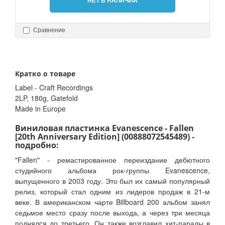
НЕТ В НАЛИЧИИ
Сравнение
Кратко о товаре
Label - Craft Recordings
2LP, 180g, Gatefold
Made in Europe
Виниловая пластинка Evanescence - Fallen
[20th Anniversary Edition] (00888072545489) -
подробно:
"Fallen" - ремастированное переиздание дебютного
студийного альбома рок-группы Evanescence,
выпущенного в 2003 году. Это был их самый популярный
релиз, который стал одним из лидеров продаж в 21-м
веке. В американском чарте Billboard 200 альбом занял
седьмое место сразу после выхода, а через три месяца
поднялся до третьего. Он также возглавил хит-парады в