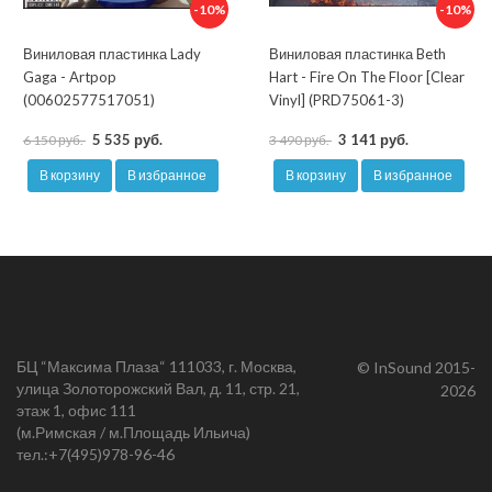
-10%
-10%
Виниловая пластинка Lady
Виниловая пластинка Beth
Gaga - Artpop
Hart - Fire On The Floor [Clear
(00602577517051)
Vinyl] (PRD75061-3)
5 535 руб.
3 141 руб.
6 150 руб.
3 490 руб.
В корзину
В избранное
В корзину
В избранное
БЦ “Максима Плаза“ 111033, г. Москва,
© InSound 2015-
улица Золоторожский Вал, д. 11, стр. 21,
2026
этаж 1, офис 111
(м.Римская / м.Площадь Ильича)
тел.:
+7(495)978-96-46