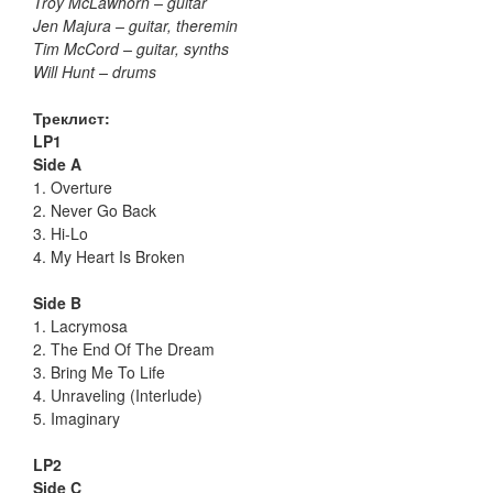
Troy McLawhorn – guitar
Jen Majura – guitar, theremin
Tim McCord – guitar, synths
Will Hunt – drums
Треклист:
LP1
Side A
1. Overture
2. Never Go Back
3. Hi-Lo
4. My Heart Is Broken
Side B
1. Lacrymosa
2. The End Of The Dream
3. Bring Me To Life
4. Unraveling (Interlude)
5. Imaginary
LP2
Side C