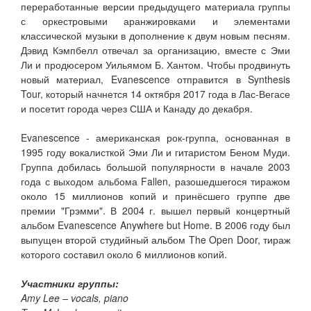
переработанные версии предыдущего материала группы
с оркестровыми аранжировками и элементами
классической музыки в дополнение к двум новым песням.
Дэвид Кэмпбелл отвечал за организацию, вместе с Эми
Ли и продюсером Уильямом Б. Хантом. Чтобы продвинуть
новый материал, Evanescence отправится в Synthesis
Tour, который начнется 14 октября 2017 года в Лас-Вегасе
и посетит города через США и Канаду до декабря.
Evanescence - американская рок-группа, основанная в
1995 году вокалисткой Эми Ли и гитаристом Беном Муди.
Группа добилась большой популярности в начале 2003
года с выходом альбома Fallen, разошедшегося тиражом
около 15 миллионов копий и принёсшего группе две
премии "Грэмми". В 2004 г. вышел первый концертный
альбом Evanescence Anywhere but Home. В 2006 году был
выпущен второй студийный альбом The Open Door, тираж
которого составил около 6 миллионов копий.
Участники группы:
Amy Lee – vocals, piano