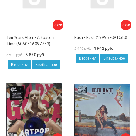
-10%
-10%
Ten Years After - A Space In
Rush - Rush (199957091060)
Time (5060516097753)
4 941 руб.
5 490 руб.
5 850 руб.
6 500 руб.
В корзину
В избранное
В корзину
В избранное