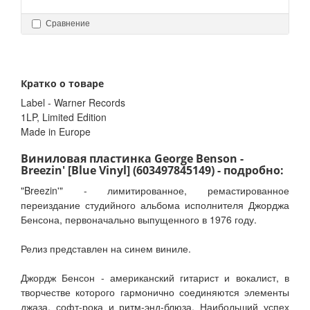
Сравнение
Кратко о товаре
Label - Warner Records
1LP, Limited Edition
Made in Europe
Виниловая пластинка George Benson -
Breezin' [Blue Vinyl] (603497845149) - подробно:
"Breezin'" - лимитированное, ремастированное
переиздание студийного альбома исполнителя Джорджа
Бенсона, первоначально выпущенного в 1976 году.
Релиз представлен на синем виниле.
Джордж Бенсон - американский гитарист и вокалист, в
творчестве которого гармонично соединяются элементы
джаза, софт-рока и ритм-энд-блюза. Наибольший успех