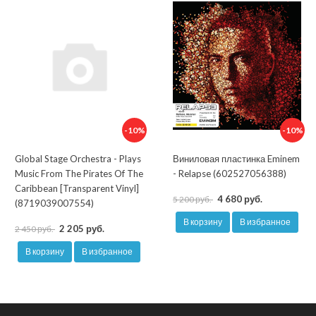
-10%
-10%
Global Stage Orchestra - Plays
Виниловая пластинка Eminem
Music From The Pirates Of The
- Relapse (602527056388)
Caribbean [Transparent Vinyl]
4 680 руб.
5 200 руб.
(8719039007554)
В корзину
В избранное
2 205 руб.
2 450 руб.
В корзину
В избранное