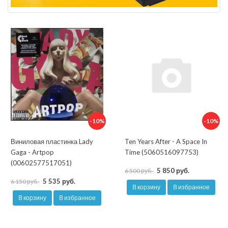
-10%
-10%
Виниловая пластинка Lady
Ten Years After - A Space In
Gaga - Artpop
Time (5060516097753)
(00602577517051)
5 850 руб.
6 500 руб.
5 535 руб.
6 150 руб.
В корзину
В избранное
В корзину
В избранное