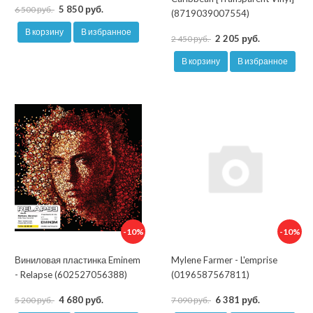
5 850 руб.
6 500 руб.
(8719039007554)
В корзину
В избранное
2 205 руб.
2 450 руб.
В корзину
В избранное
-10%
-10%
Виниловая пластинка Eminem
Mylene Farmer - L'emprise
- Relapse (602527056388)
(0196587567811)
4 680 руб.
6 381 руб.
5 200 руб.
7 090 руб.