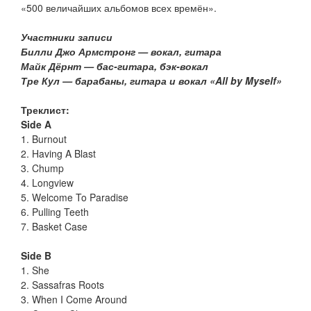
«500 величайших альбомов всех времён».
Участники записи
Билли Джо Армстронг — вокал, гитара
Майк Дёрнт — бас-гитара, бэк-вокал
Тре Кул — барабаны, гитара и вокал «All by Myself»
Треклист:
Side A
1. Burnout
2. Having A Blast
3. Chump
4. Longview
5. Welcome To Paradise
6. Pulling Teeth
7. Basket Case
Side B
1. She
2. Sassafras Roots
3. When I Come Around