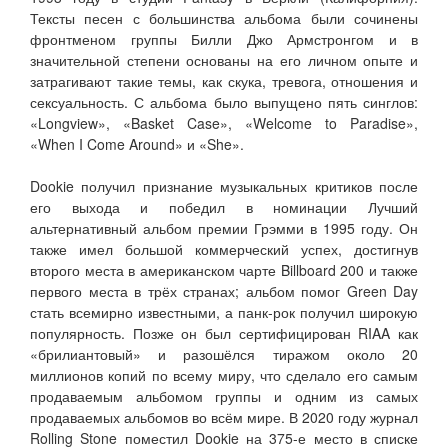
Тексты песен с большинства альбома были сочинены
фронтменом группы Билли Джо Армстронгом и в
значительной степени основаны на его личном опыте и
затрагивают такие темы, как скука, тревога, отношения и
сексуальность. С альбома было выпущено пять синглов:
«Longview», «Basket Case», «Welcome to Paradise»,
«When I Come Around» и «She».
Dookie получил признание музыкальных критиков после
его выхода и победил в номинации Лучший
альтернативный альбом премии Грэмми в 1995 году. Он
также имел большой коммерческий успех, достигнув
второго места в американском чарте Billboard 200 и также
первого места в трёх странах; альбом помог Green Day
стать всемирно известными, а панк-рок получил широкую
популярность. Позже он был сертифицирован RIAA как
«брилиантовый» и разошёлся тиражом около 20
миллионов копий по всему миру, что сделало его самым
продаваемым альбомом группы и одним из самых
продаваемых альбомов во всём мире. В 2020 году журнал
Rolling Stone поместил Dookie на 375-е место в списке