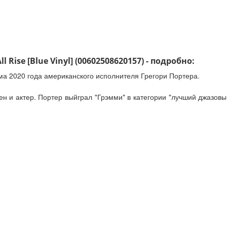
 Rise [Blue Vinyl] (00602508620157) - подробно:
ома 2020 года американского исполнителя Грегори Портера.
н и актер. Портер выйграл "Грэмми" в категории "лучший джазовый 