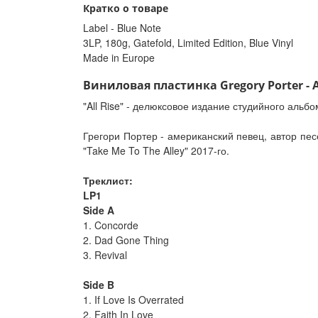
Кратко о товаре
Label - Blue Note
3LP, 180g, Gatefold, Limited Edition, Blue Vinyl
Made in Europe
Виниловая пластинка Gregory Porter - All
"All Rise" - делюксовое издание студийного альб
Грегори Портер - американский певец, автор песе
"Take Me To The Alley" 2017-го.
Треклист:
LP1
Side A
1. Concorde
2. Dad Gone Thing
3. Revival
Side B
1. If Love Is Overrated
2. Faith In Love