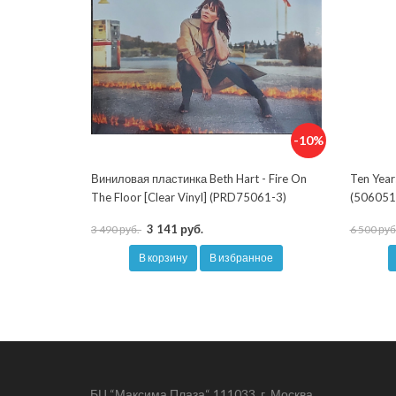
-10%
Виниловая пластинка Beth Hart - Fire On
Ten Year
The Floor [Clear Vinyl] (PRD75061-3)
(506051
3 141 руб.
3 490 руб.
6 500 руб
В корзину
В избранное
БЦ “Максима Плаза“ 111033, г. Москва,