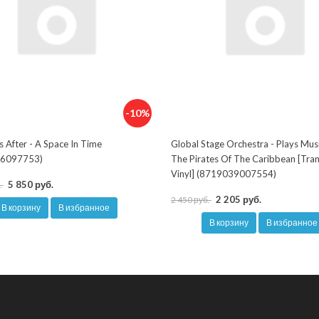
-10%
s After - A Space In Time
Global Stage Orchestra - Plays Mus
6097753)
The Pirates Of The Caribbean [Tra
Vinyl] (8719039007554)
5 850 руб.
.
2 205 руб.
2 450 руб.
В корзину
В избранное
В корзину
В избранное