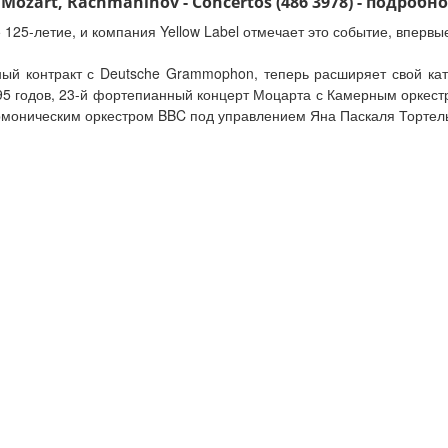
Mozart, Rachmaninov - Concertos (486 3978) - подробно
125-летие, и компания Yellow Label отмечает это событие, впервы
вный контракт с Deutsche Grammophon, теперь расширяет свой ка
95 годов, 23-й фортепианный концерт Моцарта с Камерным оркес
моническим оркестром BBC под управлением Яна Паскаля Тортел