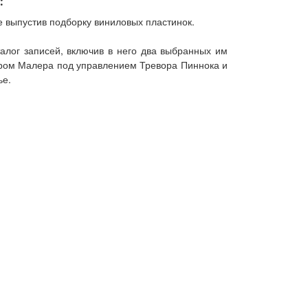
:
е выпустив подборку виниловых пластинок.
талог записей, включив в него два выбранных им
тром Малера под управлением Тревора Пиннока и
ье.