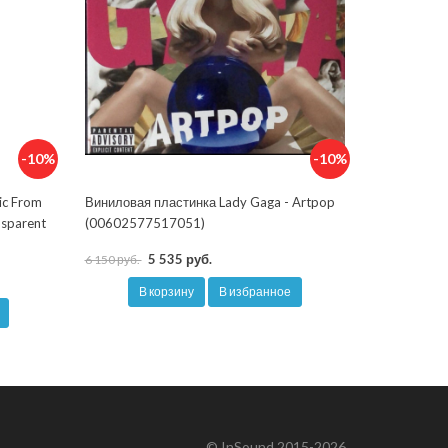
-10%
-10%
ic From
Виниловая пластинка Lady Gaga - Artpop
nsparent
(00602577517051)
5 535 руб.
6 150 руб.
В корзину
В избранное
© InSound 2015-2026