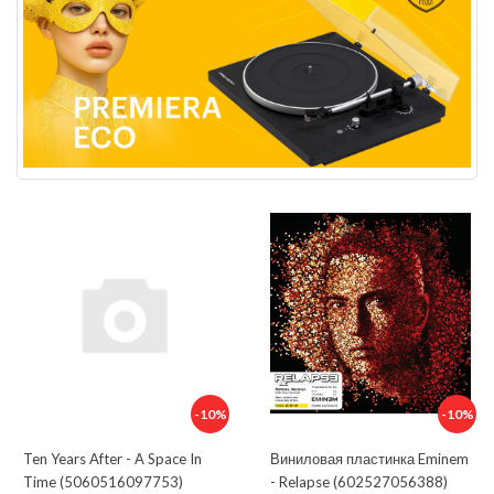
-10%
-10%
Ten Years After - A Space In
Виниловая пластинка Eminem
Time (5060516097753)
- Relapse (602527056388)