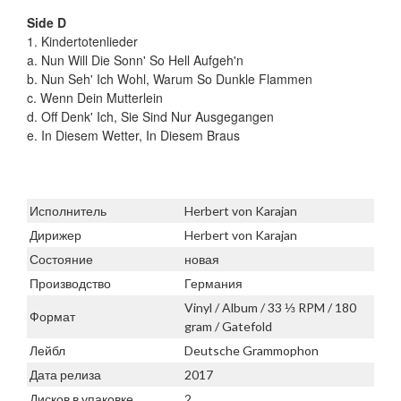
Side D
1. Kindertotenlieder
a. Nun Will Die Sonn' So Hell Aufgeh'n
b. Nun Seh' Ich Wohl, Warum So Dunkle Flammen
c. Wenn Dein Mutterlein
d. Off Denk' Ich, Sie Sind Nur Ausgegangen
e. In Diesem Wetter, In Diesem Braus
Исполнитель
Herbert von Karajan
Дирижер
Herbert von Karajan
Состояние
новая
Производство
Германия
Vinyl / Album / 33 ⅓ RPM / 180
Формат
gram / Gatefold
Лейбл
Deutsche Grammophon
Дата релиза
2017
Дисков в упаковке
2