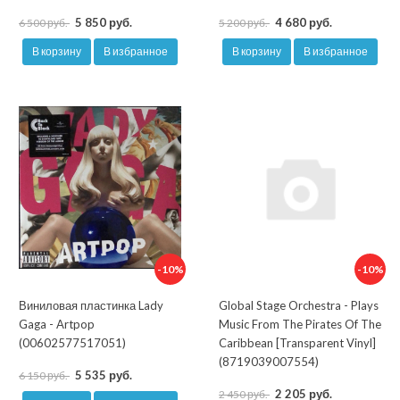
5 850 руб.
4 680 руб.
6 500 руб.
5 200 руб.
В корзину
В избранное
В корзину
В избранное
-10%
-10%
Виниловая пластинка Lady
Global Stage Orchestra - Plays
Gaga - Artpop
Music From The Pirates Of The
(00602577517051)
Caribbean [Transparent Vinyl]
(8719039007554)
5 535 руб.
6 150 руб.
2 205 руб.
2 450 руб.