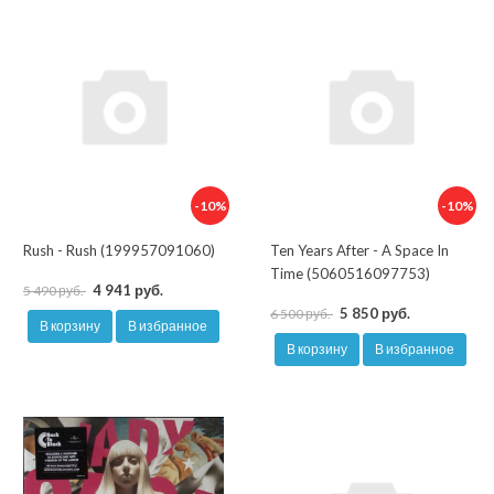
-10%
-10%
Rush - Rush (199957091060)
Ten Years After - A Space In
Time (5060516097753)
4 941 руб.
5 490 руб.
5 850 руб.
6 500 руб.
В корзину
В избранное
В корзину
В избранное