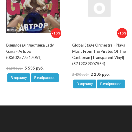
-10%
-10%
Виниловая пластинка Lady
Global Stage Orchestra - Plays
Gaga - Artpop
Music From The Pirates Of The
(00602577517051)
Caribbean [Transparent Vinyl]
(8719039007554)
5 535 руб.
6 150 руб.
2 205 руб.
2 450 руб.
В корзину
В избранное
В корзину
В избранное