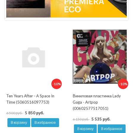
-10%
-10%
Ten Years After - A Space In
Виниловая пластинка Lady
Time (5060516097753)
Gaga - Artpop
(00602577517051)
5 850 руб.
6 500 руб.
5 535 руб.
6 150 руб.
В корзину
В избранное
В корзину
В избранное