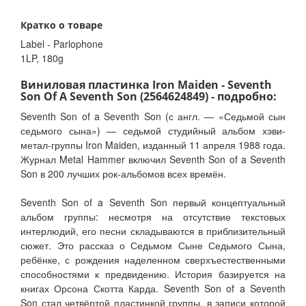
Кратко о товаре
Label - Parlophone
1LP, 180g
Виниловая пластинка Iron Maiden - Seventh
Son Of A Seventh Son (2564624849) - подробно:
Seventh Son of a Seventh Son (с англ. — «Седьмой сын
седьмого сына») — седьмой студийный альбом хэви-
метал-группы Iron Maiden, изданный 11 апреля 1988 года.
Журнал Metal Hammer включил Seventh Son of a Seventh
Son в 200 лучших рок-альбомов всех времён.
Seventh Son of a Seventh Son первый концептуальный
альбом группы: несмотря на отсутствие текстовых
интерлюдий, его песни складываются в приблизительный
сюжет. Это рассказ о Седьмом Сыне Седьмого Сына,
ребёнке, с рождения наделенном сверхъестественными
способностями к предвидению. История базируется на
книгах Орсона Скотта Карда. Seventh Son of a Seventh
Son стал четвёртой пластинкой группы, в записи которой