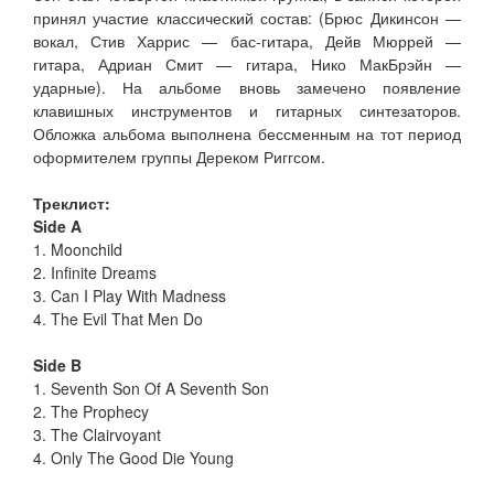
принял участие классический состав: (Брюс Дикинсон —
вокал, Стив Харрис — бас-гитара, Дейв Мюррей —
гитара, Адриан Смит — гитара, Нико МакБрэйн —
ударные). На альбоме вновь замечено появление
клавишных инструментов и гитарных синтезаторов.
Обложка альбома выполнена бессменным на тот период
оформителем группы Дереком Риггсом.
Треклист:
Side A
1. Moonchild
2. Infinite Dreams
3. Can I Play With Madness
4. The Evil That Men Do
Side B
1. Seventh Son Of A Seventh Son
2. The Prophecy
3. The Clairvoyant
4. Only The Good Die Young