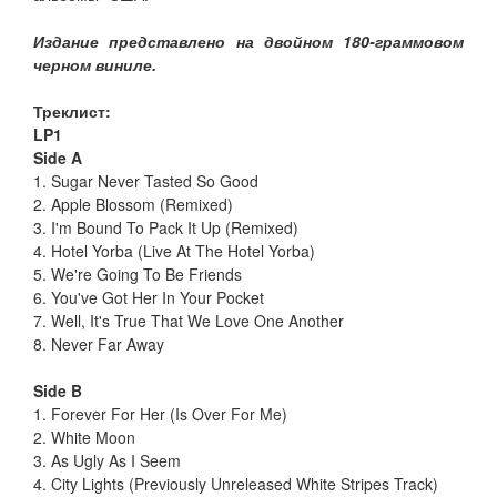
Издание представлено на двойном 180-граммовом
черном виниле.
Треклист:
LP1
Side A
1. Sugar Never Tasted So Good
2. Apple Blossom (Remixed)
3. I'm Bound To Pack It Up (Remixed)
4. Hotel Yorba (Live At The Hotel Yorba)
5. We're Going To Be Friends
6. You've Got Her In Your Pocket
7. Well, It's True That We Love One Another
8. Never Far Away
Side B
1. Forever For Her (Is Over For Me)
2. White Moon
3. As Ugly As I Seem
4. City Lights (Previously Unreleased White Stripes Track)