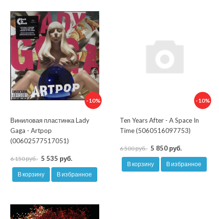
-10%
-10%
Виниловая пластинка Lady
Ten Years After - A Space In
Gaga - Artpop
Time (5060516097753)
(00602577517051)
5 850 руб.
6 500 руб.
5 535 руб.
6 150 руб.
В корзину
В избранное
В корзину
В избранное