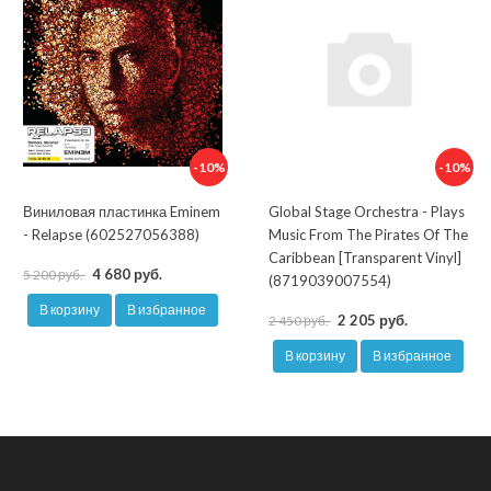
-10%
-10%
Виниловая пластинка Eminem
Global Stage Orchestra - Plays
- Relapse (602527056388)
Music From The Pirates Of The
Caribbean [Transparent Vinyl]
4 680 руб.
5 200 руб.
(8719039007554)
В корзину
В избранное
2 205 руб.
2 450 руб.
В корзину
В избранное