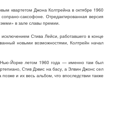
овым квартетом Джона Колтрейна в октябре 1960
на сопрано-саксофоне. Отредактированная версия
рэмми» в зале славы премии.
а исключением Стива Лейси, работавшего в конце
гованный новыми возможностями, Колтрейн начал
в Нью-Йорке летом 1960 года — именно там был
тепиано, Стив Дэвис на басу, а Элвин Джонс сел
 а позже и их весь альбом, что впоследствии также