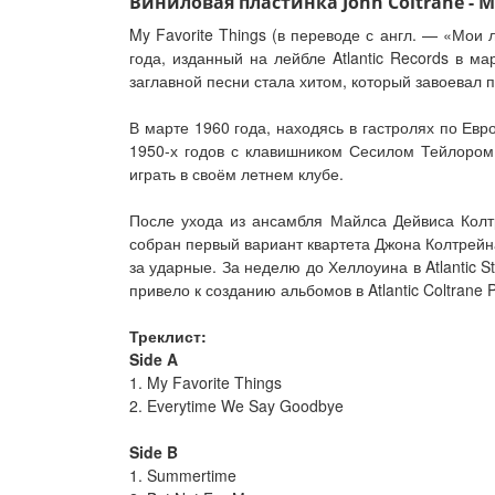
Виниловая пластинка John Coltrane - My
My Favorite Things (в переводе с англ. — «Мо
года, изданный на лейбле Atlantic Records в м
заглавной песни стала хитом, который завоевал 
В марте 1960 года, находясь в гастролях по Ев
1950-х годов с клавишником Сесилом Тейлором,
играть в своём летнем клубе.
После ухода из ансамбля Майлса Дейвиса Колт
собран первый вариант квартета Джона Колтрейн
за ударные. За неделю до Хеллоуина в Atlantic St
привело к созданию альбомов в Atlantic Coltrane P
Треклист:
Side A
1. My Favorite Things
2. Everytime We Say Goodbye
Side B
1. Summertime