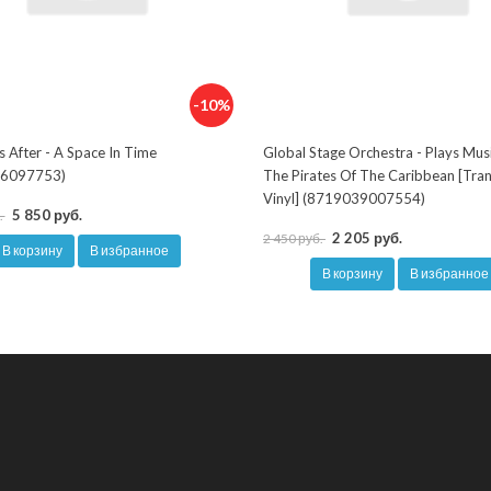
-10%
s After - A Space In Time
Global Stage Orchestra - Plays Mus
6097753)
The Pirates Of The Caribbean [Tra
Vinyl] (8719039007554)
5 850 руб.
.
2 205 руб.
2 450 руб.
В корзину
В избранное
В корзину
В избранное