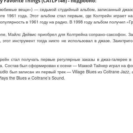
 Favorite Things (CATLP146) - подробно:
и любимые вещи») — седьмой студийный альбом, записанный джаз
арте 1961 года. Этот альбом стал первым, где Колтрейн играет 
популярность в 1961 году на радио. В 1998 году альбом получил «Г
ропе, Майлс Дейвис приобрел для Колтрейна сопрано-саксофон. З
 этот инструмент тогда никто не использовал в джазе. Заинтри
рейн стал получать первые регулярные заказы в джаз-галерее 
а. Состав был сформирован к осени — Маккой Тайнер играл на фор
udio был записан их первый трек — Village Blues из Coltrane Jazz,
lays the Blues и Coltrane’s Sound.