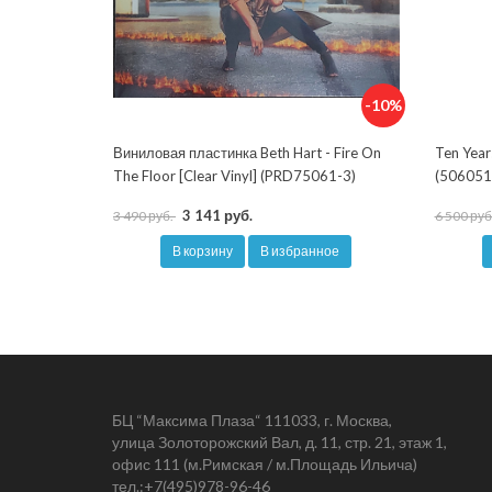
-10%
Виниловая пластинка Beth Hart - Fire On
Ten Year
The Floor [Clear Vinyl] (PRD75061-3)
(506051
3 141 руб.
3 490 руб.
6 500 руб
В корзину
В избранное
БЦ “Максима Плаза“ 111033, г. Москва,
улица Золоторожский Вал, д. 11, стр. 21, этаж 1,
офис 111 (м.Римская / м.Площадь Ильича)
тел.:
+7(495)978-96-46