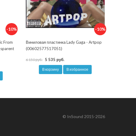
-10%
-10%
ic From
Виниловая пластинка Lady Gaga - Artpop
nsparent
(00602577517051)
5 535 руб.
6 150 руб.
В корзину
В избранное
© InSound 2015-2026