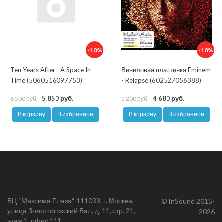
-10%
-10%
Ten Years After - A Space In
Виниловая пластинка Eminem
Time (5060516097753)
- Relapse (602527056388)
5 850 руб.
4 680 руб.
6 500 руб.
5 200 руб.
В корзину
В избранное
В корзину
В избранное
БЦ “Максима Плаза“ 111033, г. Москва,
© InSound 2015-
улица Золоторожский Вал, д. 11, стр. 21,
2026
этаж 1, офис 111