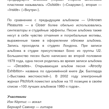
пластинки называлась «Outside» («Снаружи»), вторая —
«Inside» («Внутри»).
По сравнению с предыдущим альбомом — Unknown
Pleasures — в Closer более обильно использовались
синтезаторы и студийные эффекты. Песни альбома также
несут в себе чувство отчаяния и погребальные мотивы,
выраженные также в оформлении обложки альбома.
Запись проходила в студиях Лондона. При записи
альбома в студии присутствовал Боно из группы U2.
Большинство песен было написано во второй половине
1979 года, одна песня родилась во время записи альбома
— «Decades». Открывающая альбом песня «Atrocity
Exhibition» названа по одноимённой книге Дж. Балларда
(«Выставка жестокостей»). В 2002 году электронный
журнал Pitchfork поместил альбом на 10 позицию в своём
списке «100 лучших альбомов 1980-х годов».
Участники
Иэн Кёртис — вокал
Бернард Самнер — гитара