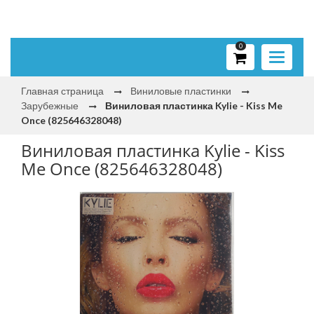
0
Toggle
navigati
Главная страница
Виниловые пластинки
Зарубежные
Виниловая пластинка Kylie - Kiss Me
Once (825646328048)
Виниловая пластинка Kylie - Kiss
Me Once (825646328048)