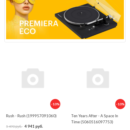
-10%
-10%
Rush - Rush (199957091060)
Ten Years After - A Space In
Time (5060516097753)
4 941 руб.
5 490 руб.