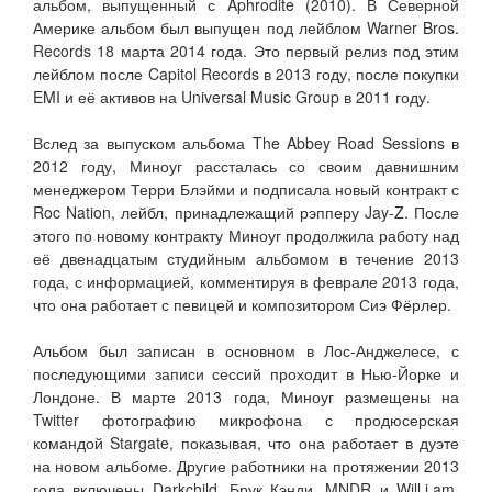
альбом, выпущенный с Aphrodite (2010). В Северной
Америке альбом был выпущен под лейблом Warner Bros.
Records 18 марта 2014 года. Это первый релиз под этим
лейблом после Capitol Records в 2013 году, после покупки
EMI и её активов на Universal Music Group в 2011 году.
Вслед за выпуском альбома The Abbey Road Sessions в
2012 году, Миноуг рассталась со своим давнишним
менеджером Терри Блэйми и подписала новый контракт с
Roc Nation, лейбл, принадлежащий рэпперу Jay-Z. После
этого по новому контракту Миноуг продолжила работу над
её двенадцатым студийным альбомом в течение 2013
года, с информацией, комментируя в феврале 2013 года,
что она работает с певицей и композитором Сиэ Фёрлер.
Альбом был записан в основном в Лос-Анджелесе, с
последующими записи сессий проходит в Нью-Йорке и
Лондоне. В марте 2013 года, Миноуг размещены на
Twitter фотографию микрофона с продюсерская
командой Stargate, показывая, что она работает в дуэте
на новом альбоме. Другие работники на протяжении 2013
года включены Darkchild, Брук Кэнди, MNDR и Will.i.am.