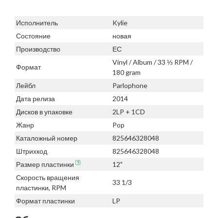
Исполнитель
Kylie
Состояние
новая
Производство
ЕС
Vinyl / Album / 33 ⅓ RPM /
Формат
180 gram
Лейбл
Parlophone
Дата релиза
2014
Дисков в упаковке
2LP + 1CD
Жанр
Pop
Каталожный номер
825646328048
Штрихкод
825646328048
Размер пластинки
12"
Скорость вращения
33 1/3
пластинки, RPM
Формат пластинки
LP