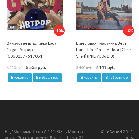
-10%
-10%
Виниловая пластинка Lady
Виниловая пластинка Beth
Gaga - Artpop
Hart - Fire On The Floor [Clear
(00602577517051)
Vinyl] (PRD75061-3)
5 535 руб.
3 141 руб.
6 150 руб.
3 490 руб.
В корзину
В избранное
В корзину
В избранное
БЦ “Максима Плаза“ 111033, г. Москва,
© InSound 2015-
улица Золоторожский Вал, д. 11, стр. 21,
2026