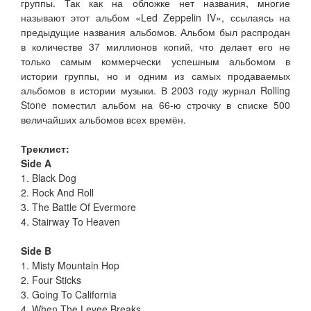
группы. Так как на обложке нет названия, многие
называют этот альбом «Led Zeppelin IV», ссылаясь на
предыдущие названия альбомов. Альбом был распродан
в количестве 37 миллионов копий, что делает его не
только самым коммерчески успешным альбомом в
истории группы, но и одним из самых продаваемых
альбомов в истории музыки. В 2003 году журнал Rolling
Stone поместил альбом на 66-ю строчку в списке 500
величайших альбомов всех времён.
Треклист:
Side A
1. Black Dog
2. Rock And Roll
3. The Battle Of Evermore
4. Stairway To Heaven
Side B
1. Misty Mountain Hop
2. Four Sticks
3. Going To California
4. When The Levee Breaks