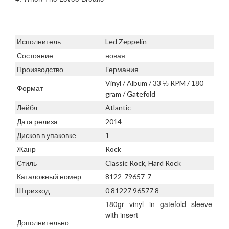
Исполнитель
Led Zeppelin
Состояние
новая
Производство
Германия
Vinyl / Album / 33 ⅓ RPM / 180
Формат
gram / Gatefold
Лейбл
Atlantic
Дата релиза
2014
Дисков в упаковке
1
Жанр
Rock
Стиль
Classic Rock, Hard Rock
Каталожный номер
8122-79657-7
Штрихкод
0 81227 96577 8
180gr vinyl in gatefold sleeve
with insert
Дополнительно