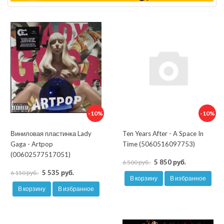
-10%
-10%
Виниловая пластинка Lady
Ten Years After - A Space In
Gaga - Artpop
Time (5060516097753)
(00602577517051)
5 850 руб.
6 500 руб.
5 535 руб.
6 150 руб.
В корзину
В избранное
В корзину
В избранное