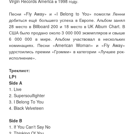
Virgin Records America в 1998 году.
Песни «Fly Away» и «I Belong to You» помогли Ленни
добиться ещё большего успеха в Европе. Альбом занял
28 место в Billboard 200 и 18 место в UK Album Chart. В
США было продано около 3 000 000 экземпляров и свыше
6 000 000 в мире. Альбом участвовал в нескольких
номинациях. Песни «American Woman» и «Fly Away»
удостоились премии «Грэмми» в категории «Лучшее рок-
исполнение».
Треклист:
LP1
Side A
1. Live
2. Supersoulfighter
3. I Belong To You
4. Black Velveteen
Side B
1. If You Can't Say No
2. Thinking Of You