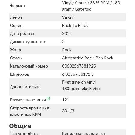
Vinyl / Album / 33 ⅓ RPM / 180
Формат
gram / Gatefold
Лейбл
Virgin
Серия
Back To Black
Дата релиза
2018
Дисков в упаковке
2
Жанр
Rock
Стиль
Alternative Rock, Pop Rock
Каталожный номер
00602567581925
Штрихкод
6 02567 58192 5
First time on vinyl!
Дополнительно
180 gram black vinyl
Размер пластинки
12"
Скорость вращения
33 1/3
пластинки, RPM
Общие
Тип устройства
Виниловая пластинка