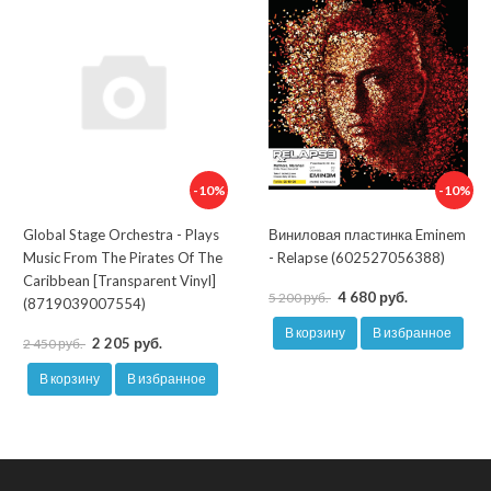
-10%
-10%
Global Stage Orchestra - Plays
Виниловая пластинка Eminem
Music From The Pirates Of The
- Relapse (602527056388)
Caribbean [Transparent Vinyl]
4 680 руб.
5 200 руб.
(8719039007554)
В корзину
В избранное
2 205 руб.
2 450 руб.
В корзину
В избранное