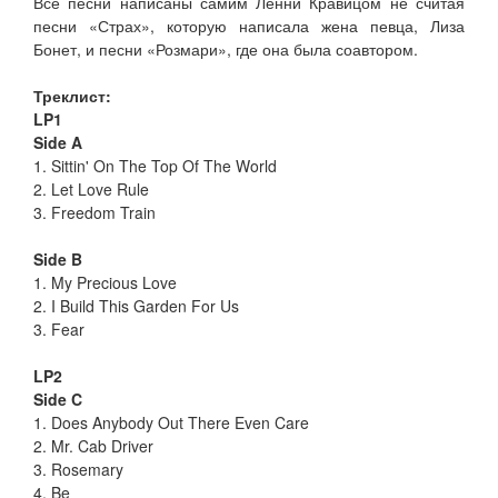
Все песни написаны самим Ленни Кравицом не считая
песни «Страх», которую написала жена певца, Лиза
Бонет, и песни «Розмари», где она была соавтором.
Треклист:
LP1
Side A
1. Sittin' On The Top Of The World
2. Let Love Rule
3. Freedom Train
Side B
1. My Precious Love
2. I Build This Garden For Us
3. Fear
LP2
Side C
1. Does Anybody Out There Even Care
2. Mr. Cab Driver
3. Rosemary
4. Be