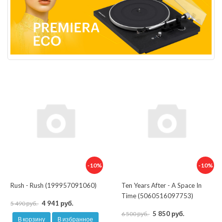
-10%
-10%
Rush - Rush (199957091060)
Ten Years After - A Space In
Time (5060516097753)
4 941 руб.
5 490 руб.
5 850 руб.
6 500 руб.
В корзину
В избранное