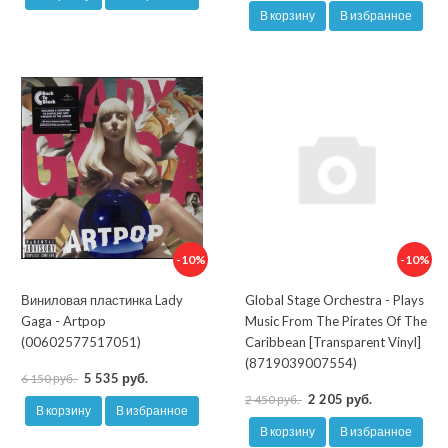
В корзину
В избранное
-10%
-10%
Виниловая пластинка Lady
Global Stage Orchestra - Plays
Gaga - Artpop
Music From The Pirates Of The
(00602577517051)
Caribbean [Transparent Vinyl]
(8719039007554)
5 535 руб.
6 150 руб.
2 205 руб.
2 450 руб.
В корзину
В избранное
В корзину
В избранное