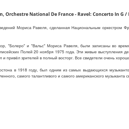
rchestre National De France - Ravel: Concerto In G / La
зведений Мориса Равеля, сделанная Национальным оркестром Фр
ор, "Болеро" и "Вальс" Мориса Равеля, были записаны во врем
Елисейских Полей 20 ноября 1975 года. Эти живые выступления 
л и привёл зрителей в полный восторг. Все свидетели очень хорош
остона в 1918 году, был одним из самых выдающихся музыкантов
енного, самого талантливого и самого американского музыканта с