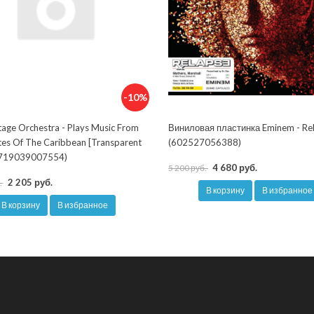
-10%
tage Orchestra - Plays Music From
Виниловая пластинка Eminem - Re
tes Of The Caribbean [Transparent
(602527056388)
(8719039007554)
4 680 руб.
5 200 руб.
2 205 руб.
.
В корзину
В избранное
В корзину
В избранное