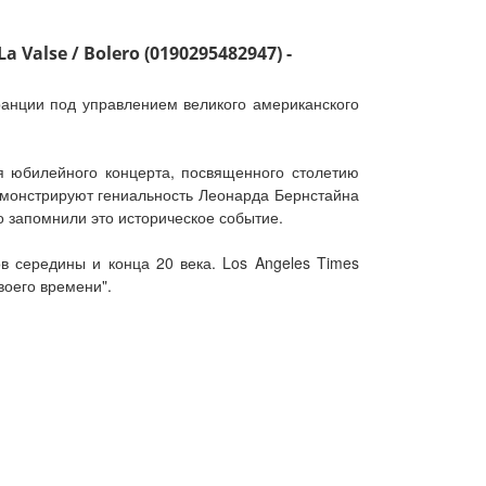
 Valse / Bolero (0190295482947) -
анции под управлением великого американского
я юбилейного концерта, посвященного столетию
демонстрируют гениальность Леонарда Бернстайна
о запомнили это историческое событие.
 середины и конца 20 века. Los Angeles Times
воего времени".