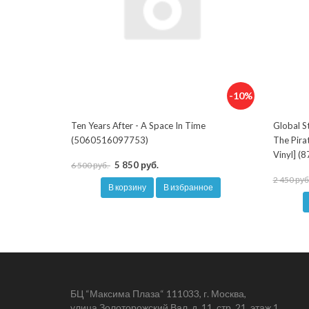
-10%
Ten Years After - A Space In Time
Global S
(5060516097753)
The Pira
Vinyl] 
5 850 руб.
6 500 руб.
2 450 руб
В корзину
В избранное
БЦ “Максима Плаза“ 111033, г. Москва,
улица Золоторожский Вал, д. 11, стр. 21, этаж 1,