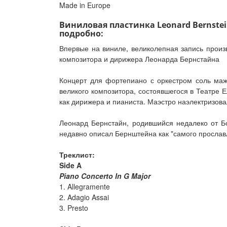
Made in Europe
Виниловая пластинка Leonard Bernstein, O
подробно:
Впервые на виниле, великолепная запись прои
композитора и дирижера Леонарда Бернстайна
Концерт для фортепиано с оркестром соль маж
великого композитора, состоявшегося в Театре 
как дирижера и пианиста. Маэстро наэлектризова
Леонард Бернстайн, родившийся недалеко от Б
недавно описал Бернштейна как "самого прославл
Треклист:
Side A
Piano Concerto In G Major
1. Allegramente
2. Adagio Assai
3. Presto