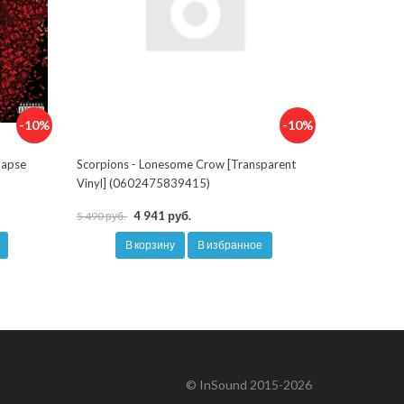
-10%
-10%
lapse
Scorpions - Lonesome Crow [Transparent
Vinyl] (0602475839415)
4 941 руб.
5 490 руб.
В корзину
В избранное
© InSound 2015-2026