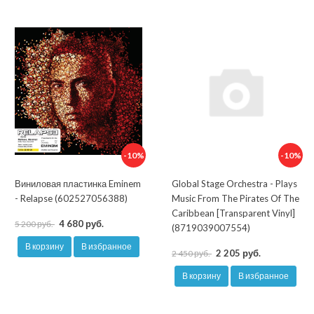
-10%
-10%
Виниловая пластинка Eminem
Global Stage Orchestra - Plays
- Relapse (602527056388)
Music From The Pirates Of The
Caribbean [Transparent Vinyl]
4 680 руб.
5 200 руб.
(8719039007554)
В корзину
В избранное
2 205 руб.
2 450 руб.
В корзину
В избранное