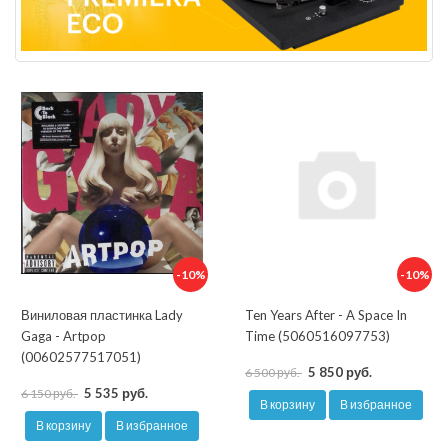
-10%
-10%
Виниловая пластинка Lady
Ten Years After - A Space In
Gaga - Artpop
Time (5060516097753)
(00602577517051)
5 850 руб.
6 500 руб.
5 535 руб.
6 150 руб.
В корзину
В избранное
В корзину
В избранное