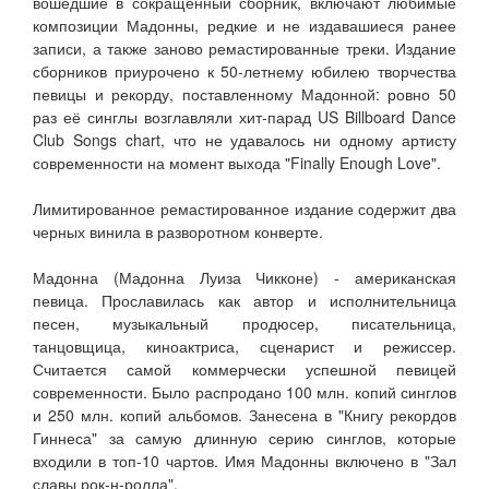
вошедшие в сокращённый сборник, включают любимые
композиции Мадонны, редкие и не издавашиеся ранее
записи, а также заново ремастированные треки. Издание
сборников приурочено к 50-летнему юбилею творчества
певицы и рекорду, поставленному Мадонной: ровно 50
раз её синглы возглавляли хит-парад US Billboard Dance
Club Songs chart, что не удавалось ни одному артисту
современности на момент выхода "Finally Enough Love".
Лимитированное ремастированное издание содержит два
черных винила в разворотном конверте.
Мадонна (Мадонна Луиза Чикконе) - американская
певица. Прославилась как автор и исполнительница
песен, музыкальный продюсер, писательница,
танцовщица, киноактриса, сценарист и режиссер.
Считается самой коммерчески успешной певицей
современности. Было распродано 100 млн. копий синглов
и 250 млн. копий альбомов. Занесена в "Книгу рекордов
Гиннеса" за самую длинную серию синглов, которые
входили в топ-10 чартов. Имя Мадонны включено в "Зал
славы рок-н-ролла".