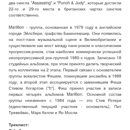
два сингла "Assassing" и "Punch & Judy", которые достигли
22-го и 29-го места в британских чартах синглов
соответственно.
Marillion - группа, основанная в 1979 году в английском
городе Эйлсбери, графство Бакингемшир. Они появились
на пост-панк музыкальной сцене в Великобритании и
существовали как мост между панк-роком и классическим
прогрессив-роком, став наиболее коммерчески успешной
неопрогрессивной рок-группой 1980-х годов. Записано 18
студийных альбомов, при этом принято делить творческий
путь коллектива на 2 этапа. Первый связан с основателем
группы вокалистом Фишем, покинувшим ансамбль в 1988
году, а второй этап ассоциируется с заменившим Фиша
Стивом Хогартом ("h"). Фиш принял участие в записи
первых четырёх альбомов Marillion. Основной состав
группы неизменен с 1984 года — это Стив Ротери
(единственный текущий участник - основатель), Пит
Тревейвас, Марк Келли и Ян Мосли.
Треклист: