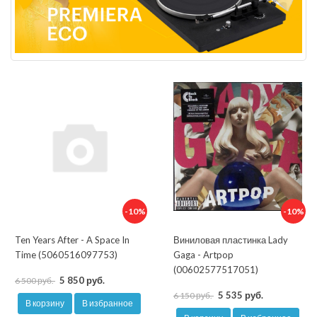
-10%
-10%
Ten Years After - A Space In
Виниловая пластинка Lady
Time (5060516097753)
Gaga - Artpop
(00602577517051)
5 850 руб.
6 500 руб.
5 535 руб.
6 150 руб.
В корзину
В избранное