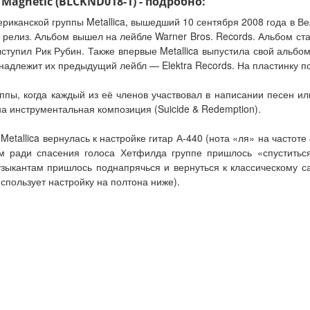
 Magnetic (BLCKND018-1) - подробно:
риканской группы Metallica, вышедший 10 сентября 2008 года в В
й релиз. Альбом вышел на лейбле Warner Bros. Records. Альбом ст
тупил Рик Рубин. Также впервые Metallica выпустила свой альбом
надлежит их предыдущий лейбл — Elektra Records. На пластинку п
ппы, когда каждый из её членов участвовал в написании песен ил
чена инструментальная композиция (Suicide & Redemption).
etallica вернулась к настройке гитар А-440 (нота «ля» на частоте
м ради спасения голоса Хетфилда группе пришлось «спуститьс
зыкантам пришлось поднапрячься и вернуться к классическому с
спользует настройку на полтона ниже).