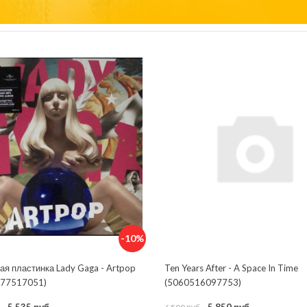
-10%
ая пластинка Lady Gaga - Artpop
Ten Years After - A Space In Time
77517051)
(5060516097753)
5 535 руб.
5 850 руб.