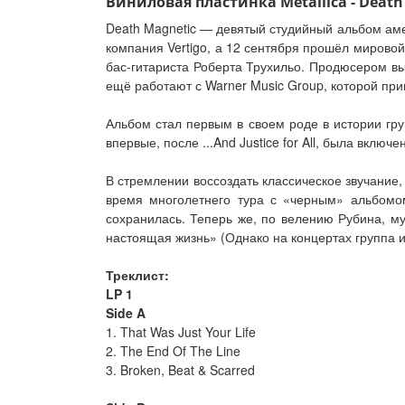
Виниловая пластинка Metallica - Death
Death Magnetic — девятый студийный альбом аме
компания Vertigo, а 12 сентября прошёл мирово
бас-гитариста Роберта Трухильо. Продюсером выс
ещё работают с Warner Music Group, которой при
Альбом стал первым в своем роде в истории гру
впервые, после ...And Justice for All, была вклю
В стремлении воссоздать классическое звучание, M
время многолетнего тура с «черным» альбомо
сохранилась. Теперь же, по велению Рубина, му
настоящая жизнь» (Однако на концертах группа и
Треклист:
LP 1
Side A
1. That Was Just Your Life
2. The End Of The Line
3. Broken, Beat & Scarred