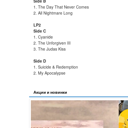
Side B
1. The Day That Never Comes
2. All Nightmare Long
LP2
Side C
1. Cyanide
2. The Unforgiven III
3. The Judas Kiss
Side D
1. Suicide & Redemption
2. My Apocalypse
Акции и новинки