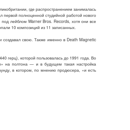
еликобритании, где распространением занималась
ал первой полноценной студийной работой нового
 под лейблом Warner Bros. Records, хотя они все
опали 10 композиций из 11 записанных.
и создавал свою. Также именно в Death Magnetic
 440 герц), которой пользовалась до 1991 года. Во
я» на полтона — и в будущем такая настройка
аунду, в котором, по мнению продюсера, «и есть