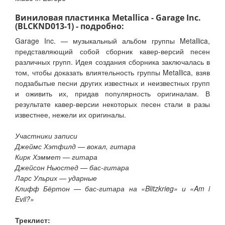
Виниловая пластинка Metallica - Garage Inc.
(BLCKND013-1) - подробно:
Garage Inc. — музыкальный альбом группы Metallica,
представляющий собой сборник кавер-версий песен
различных групп. Идея создания сборника заключалась в
том, чтобы доказать влиятельность группы Metallica, взяв
подзабытые песни других известных и неизвестных групп
и оживить их, придав популярность оригиналам. В
результате кавер-версии некоторых песен стали в разы
известнее, нежели их оригиналы.
Участники записи
Джеймс Хэтфилд — вокал, гитара
Кирк Хэммет — гитара
Джейсон Ньюстед — бас-гитара
Ларс Ульрих — ударные
Клифф Бёртон — бас-гитара на «Blitzkrieg» и «Am i
Evil?»
Треклист: