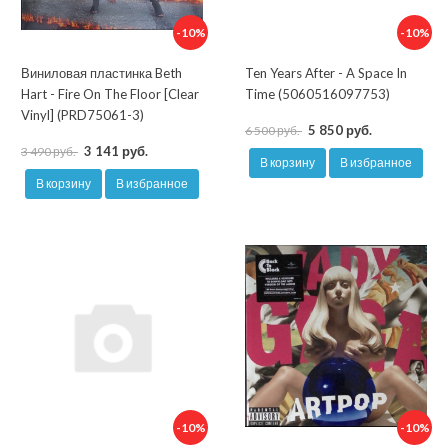
-10%
-10%
Виниловая пластинка Beth
Ten Years After - A Space In
Hart - Fire On The Floor [Clear
Time (5060516097753)
Vinyl] (PRD75061-3)
5 850 руб.
6 500 руб.
3 141 руб.
3 490 руб.
В корзину
В избранное
В корзину
В избранное
-10%
-10%