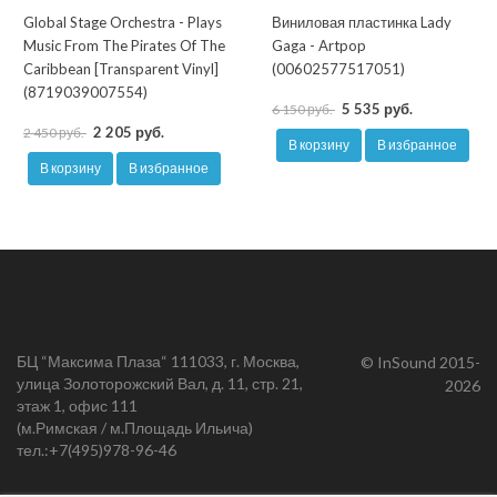
Global Stage Orchestra - Plays
Виниловая пластинка Lady
Music From The Pirates Of The
Gaga - Artpop
Caribbean [Transparent Vinyl]
(00602577517051)
(8719039007554)
5 535 руб.
6 150 руб.
2 205 руб.
2 450 руб.
В корзину
В избранное
В корзину
В избранное
БЦ “Максима Плаза“ 111033, г. Москва,
© InSound 2015-
улица Золоторожский Вал, д. 11, стр. 21,
2026
этаж 1, офис 111
(м.Римская / м.Площадь Ильича)
тел.:
+7(495)978-96-46