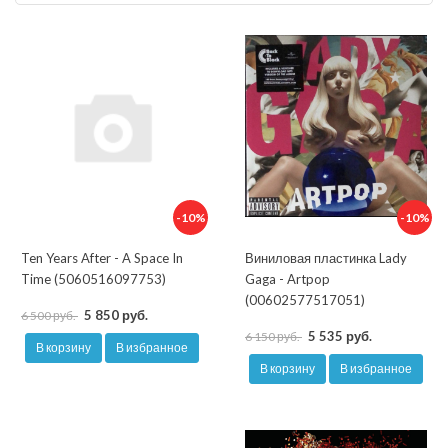
-10%
-10%
Ten Years After - A Space In
Виниловая пластинка Lady
Time (5060516097753)
Gaga - Artpop
(00602577517051)
5 850 руб.
6 500 руб.
5 535 руб.
6 150 руб.
В корзину
В избранное
В корзину
В избранное