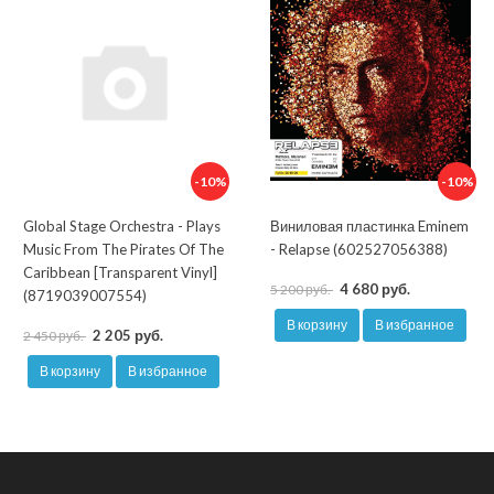
-10%
-10%
Global Stage Orchestra - Plays
Виниловая пластинка Eminem
Music From The Pirates Of The
- Relapse (602527056388)
Caribbean [Transparent Vinyl]
4 680 руб.
5 200 руб.
(8719039007554)
В корзину
В избранное
2 205 руб.
2 450 руб.
В корзину
В избранное