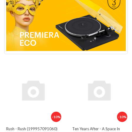
-10%
-10%
Rush - Rush (199957091060)
Ten Years After - A Space In