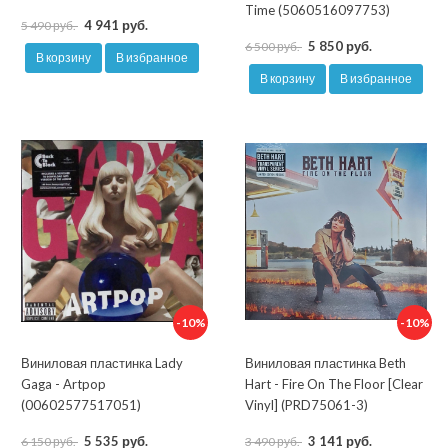
Time (5060516097753)
4 941 руб.
5 490 руб.
5 850 руб.
6 500 руб.
В корзину
В избранное
В корзину
В избранное
-10%
-10%
Виниловая пластинка Lady
Виниловая пластинка Beth
Gaga - Artpop
Hart - Fire On The Floor [Clear
(00602577517051)
Vinyl] (PRD75061-3)
5 535 руб.
3 141 руб.
6 150 руб.
3 490 руб.