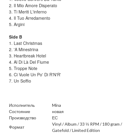
2. Il Mio Amore Disperato
3. Ti Meriti L'inferno
4. Il Tuo Arredamento
5. Argini
Side B
1. Last Christmas
2. 'A Minestrina
3. Heartbreak Hotel
4. Al Di Là Del Fiume
5. Troppe Note
6. Ci Vuole Un Po' Di R'N'R'
7. Un Soffio
Исполнитель
Mina
Состояние
новая
Производство
ЕС
Vinyl / Album / 33 ⅓ RPM / 180 gram /
Формат
Gatefold / Limited Edition