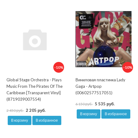
-10%
-10%
Global Stage Orchestra - Plays
Виниловая пластинка Lady
Music From The Pirates Of The
Gaga - Artpop
Caribbean [Transparent Vinyl]
(00602577517051)
(8719039007554)
5 535 руб.
6 150 руб.
2 205 руб.
2 450 руб.
В корзину
В избранное
В корзину
В избранное