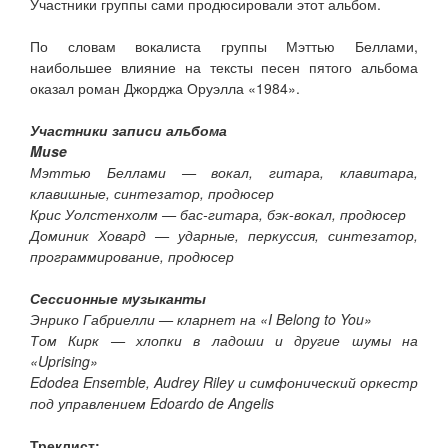
Участники группы сами продюсировали этот альбом.
По словам вокалиста группы Мэттью Беллами,
наибольшее влияние на тексты песен пятого альбома
оказал роман Джорджа Оруэлла «1984».
Участники записи альбома
Muse
Мэттью Беллами — вокал, гитара, клавитара,
клавишные, синтезатор, продюсер
Крис Уолстенхолм — бас-гитара, бэк-вокал, продюсер
Доминик Ховард — ударные, перкуссия, синтезатор,
программирование, продюсер
Сессионные музыканты
Энрико Габриелли — кларнет на «I Belong to You»
Том Кирк — хлопки в ладоши и другие шумы на
«Uprising»
Edodea Ensemble, Audrey Riley и симфонический оркестр
под управлением Edoardo de Angelis
Треклист: