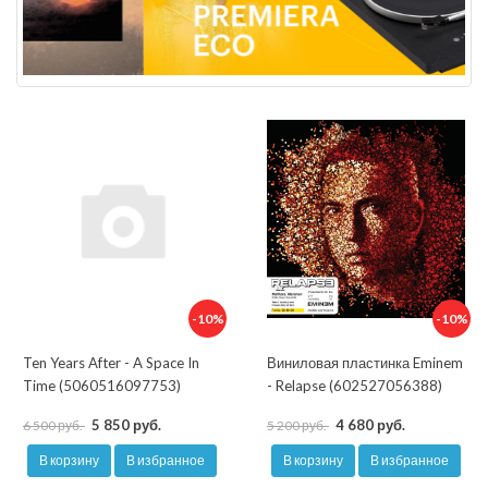
-10%
-10%
Ten Years After - A Space In
Виниловая пластинка Eminem
Time (5060516097753)
- Relapse (602527056388)
5 850 руб.
4 680 руб.
6 500 руб.
5 200 руб.
В корзину
В избранное
В корзину
В избранное