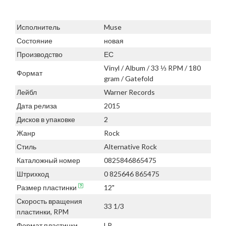
Исполнитель
Muse
Состояние
новая
Производство
ЕС
Vinyl / Album / 33 ⅓ RPM / 180
Формат
gram / Gatefold
Лейбл
Warner Records
Дата релиза
2015
Дисков в упаковке
2
Жанр
Rock
Стиль
Alternative Rock
Каталожный номер
0825846865475
Штрихкод
0 825646 865475
Размер пластинки
12"
Скорость вращения
33 1/3
пластинки, RPM
Формат пластинки
LP