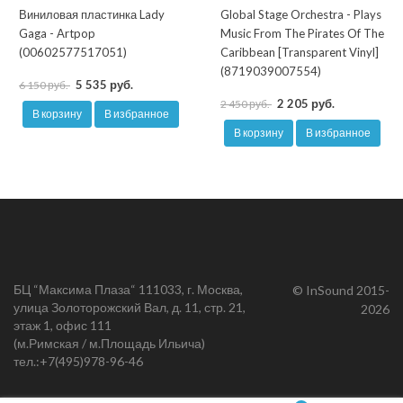
Виниловая пластинка Lady
Global Stage Orchestra - Plays
Gaga - Artpop
Music From The Pirates Of The
(00602577517051)
Caribbean [Transparent Vinyl]
(8719039007554)
5 535 руб.
6 150 руб.
2 205 руб.
2 450 руб.
В корзину
В избранное
В корзину
В избранное
БЦ “Максима Плаза“ 111033, г. Москва,
© InSound 2015-
улица Золоторожский Вал, д. 11, стр. 21,
2026
этаж 1, офис 111
(м.Римская / м.Площадь Ильича)
тел.:
+7(495)978-96-46