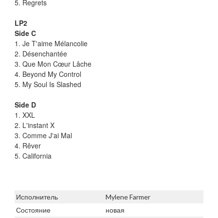
5. Regrets
LP2
Side C
1. Je T'aime Mélancolie
2. Désenchantée
3. Que Mon Cœur Lâche
4. Beyond My Control
5. My Soul Is Slashed
Side D
1. XXL
2. L'instant X
3. Comme J'ai Mal
4. Rêver
5. California
Исполнитель
Mylene Farmer
Состояние
новая