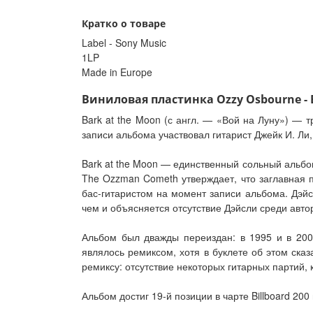
Кратко о товаре
Label - Sony Music
1LP
Made in Europe
Виниловая пластинка Ozzy Osbourne - B
Bark at the Moon (с англ. — «Вой на Луну») — 
записи альбома участвовал гитарист Джейк И. Ли, 
Bark at the Moon — единственный сольный альбом
The Ozzman Cometh утверждает, что заглавная п
бас-гитаристом на момент записи альбома. Дэйс
чем и объясняется отсутствие Дэйсли среди авто
Альбом был дважды переиздан: в 1995 и в 200
являлось ремиксом, хотя в буклете об этом ск
ремиксу: отсутствие некоторых гитарных партий,
Альбом достиг 19-й позиции в чарте Billboard 200