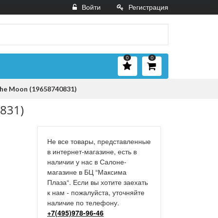
Войти
Регистрация
0
0
The Moon (19658740831)
831)
Не все товары, представленные
в интернет-магазине, есть в
наличии у нас в Салоне-
магазине в БЦ “Максима
Плаза“. Если вы хотите заехать
к нам - пожалуйста, уточняйте
наличие по телефону.
+7(495)978-96-46