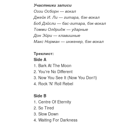
Участники записи
Оззи Осборн — вокал
Джейк И. Ли — гитара, бэк-вокал
Боб Дэйсли — бас-гитара, бэк-вокал
Томми Олдридж — ударные
Дон Эйри — клавишные
Макс Норман — инженер, бэк-вокал
Треклист:
Side A
1. Bark At The Moon
2. You're No Different
3. Now You See It (Now You Don't)
4. Rock 'N' Roll Rebel
Side B
1. Centre Of Eternity
2. So Tired
3. Slow Down
4. Waiting For Darkness