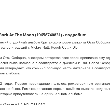
ark At The Moon (19658740831) - подробно:
третий студийный альбом британского рок-музыканта Оззи Осборн
ранее игравший с Mickey Ratt, Rough Cutt и Dio.
 Оззи Осборна, в котором авторство всех песен приписано ему од
есня была написана в соавторстве с Джейком И. Ли. Слова Осбо
ли утверждает, что сочинил большую часть материала в соавторст
ров альбома.
2 годах. Первое переиздание являлось ремастерингом оригиналь
азано не было. Ремикшированная версия альбома вызвала недовол
 которые присутствовали на оригинальном альбоме.
 и 24-й — в UK Albums Chart.