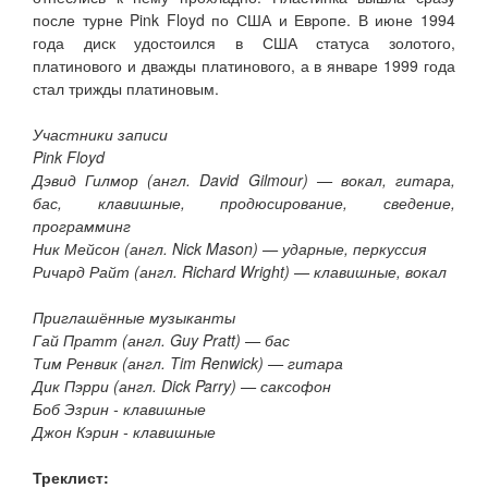
после турне Pink Floyd по США и Европе. В июне 1994
года диск удостоился в США статуса золотого,
платинового и дважды платинового, а в январе 1999 года
стал трижды платиновым.
Участники записи
Pink Floyd
Дэвид Гилмор (англ. David Gilmour) — вокал, гитара,
бас, клавишные, продюсирование, сведение,
программинг
Ник Мейсон (англ. Nick Mason) — ударные, перкуссия
Ричард Райт (англ. Richard Wright) — клавишные, вокал
Приглашённые музыканты
Гай Пратт (англ. Guy Pratt) — бас
Тим Ренвик (англ. Tim Renwick) — гитара
Дик Пэрри (англ. Dick Parry) — саксофон
Боб Эзрин - клавишные
Джон Кэрин - клавишные
Треклист: