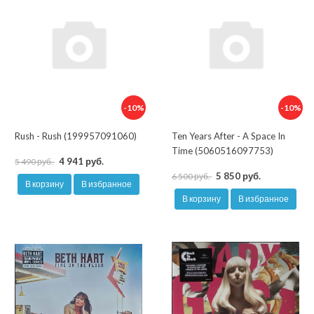
-10%
-10%
Rush - Rush (199957091060)
Ten Years After - A Space In
Time (5060516097753)
4 941 руб.
5 490 руб.
5 850 руб.
6 500 руб.
В корзину
В избранное
В корзину
В избранное