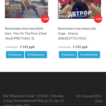
-10%
-10%
Виниловая пластинка Beth
Виниловая пластинка Lady
Hart - Fire On The Floor [Clear
Gaga - Artpop
Vinyl] (PRD75061-3)
(00602577517051)
3 141 руб.
5 535 руб.
3 490 руб.
6 150 руб.
В корзину
В избранное
В корзину
В избранное
БЦ “Максима Плаза“ 111033, г. Москва,
© InSound 2015-
улица Золоторожский Вал, д. 11, стр. 21,
2026
этаж 1, офис 111