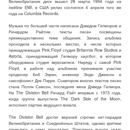
Великобритании диск вышел 28 марта 1994 года на
лейбле EMI, в США релиз состоялся 4 апреля того же
года на Columbia Records.
Музыка по большей части написана Дэвидом Гилмором и
Ричардом Райтом, тексты песен посвящены
преимущественно теме общения. Запись альбома
проходила в нескольких местах, в числе которых
принадлежащая Pink Floyd студия Britannia Row Studios и
Astoria, принадлежащий Гилмору хаусбот, в котором
оборудована студия звукозаписи. Наряду с самой Pink
Floyd, в работе над альбомом принимали участие
продюсер Боб Эзрин, инженер Энди Джексон и
саксофонист Дик Пэрри. Соавтором многих текстов песен
стала Полли Самсон, последняя жена Дэвида Гилмора.
На The Division Bell Ричард Райт впервые с 1973 года,
когда группа выпустила The Dark Side of the Moon,
исполнил партию ведущего вокала.
The Division Bell достиг верхней строчки хит-парадов
Великобритании и Соединённых Штатов, однако критики
отнеслись к нему прохладно. Пластинка вышла сразу