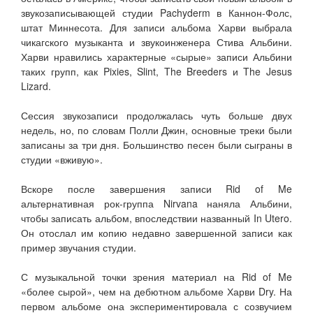
звукозаписывающей студии Pachyderm в Каннон-Фолс,
штат Миннесота. Для записи альбома Харви выбрала
чикагского музыканта и звукоинженера Стива Альбини.
Харви нравились характерные «сырые» записи Альбини
таких групп, как Pixies, Slint, The Breeders и The Jesus
Lizard.
Сессия звукозаписи продолжалась чуть больше двух
недель, но, по словам Полли Джин, основные треки были
записаны за три дня. Большинство песен были сыграны в
студии «вживую».
Вскоре после завершения записи Rid of Me
альтернативная рок-группа Nirvana наняла Альбини,
чтобы записать альбом, впоследствии названный In Utero.
Он отослал им копию недавно завершенной записи как
пример звучания студии.
С музыкальной точки зрения материал на Rid of Me
«более сырой», чем на дебютном альбоме Харви Dry. На
первом альбоме она экспериментировала с созвучием