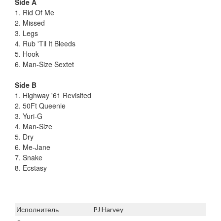
Side A
1. Rid Of Me
2. Missed
3. Legs
4. Rub 'Til It Bleeds
5. Hook
6. Man-Size Sextet
Side B
1. Highway '61 Revisited
2. 50Ft Queenie
3. Yuri-G
4. Man-Size
5. Dry
6. Me-Jane
7. Snake
8. Ecstasy
Исполнитель
PJ Harvey