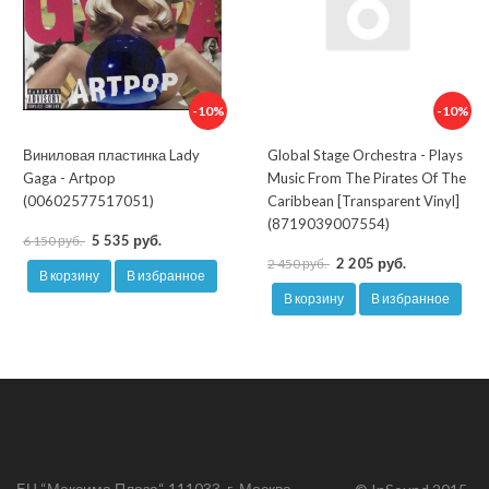
-10%
-10%
Виниловая пластинка Lady
Global Stage Orchestra - Plays
Gaga - Artpop
Music From The Pirates Of The
(00602577517051)
Caribbean [Transparent Vinyl]
(8719039007554)
5 535 руб.
6 150 руб.
2 205 руб.
2 450 руб.
В корзину
В избранное
В корзину
В избранное
БЦ “Максима Плаза“ 111033, г. Москва,