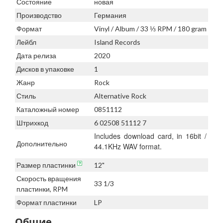
Состояние
новая
Производство
Германия
Формат
Vinyl / Album / 33 ⅓ RPM / 180 gram
Лейбл
Island Records
Дата релиза
2020
Дисков в упаковке
1
Жанр
Rock
Стиль
Alternative Rock
Каталожный номер
0851112
Штрихкод
6 02508 51112 7
Includes download card, in 16bit /
Дополнительно
44.1KHz WAV format.
Размер пластинки
12"
Скорость вращения
33 1/3
пластинки, RPM
Формат пластинки
LP
Общие