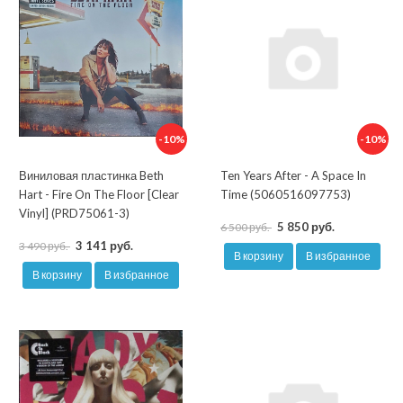
-10%
-10%
Виниловая пластинка Beth
Ten Years After - A Space In
Hart - Fire On The Floor [Clear
Time (5060516097753)
Vinyl] (PRD75061-3)
5 850 руб.
6 500 руб.
3 141 руб.
3 490 руб.
В корзину
В избранное
В корзину
В избранное