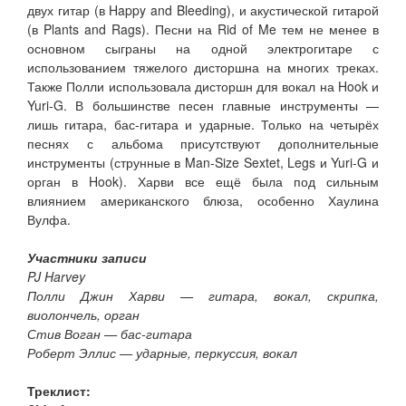
двух гитар (в Happy and Bleeding), и акустической гитарой
(в Plants and Rags). Песни на Rid of Me тем не менее в
основном сыграны на одной электрогитаре с
использованием тяжелого дисторшна на многих треках.
Также Полли использовала дисторшн для вокал на Hook и
Yuri-G. В большинстве песен главные инструменты —
лишь гитара, бас-гитара и ударные. Только на четырёх
песнях с альбома присутствуют дополнительные
инструменты (струнные в Man-Size Sextet, Legs и Yuri-G и
орган в Hook). Харви все ещё была под сильным
влиянием американского блюза, особенно Хаулина
Вулфа.
Участники записи
PJ Harvey
Полли Джин Харви — гитара, вокал, скрипка,
виолончель, орган
Стив Воган — бас-гитара
Роберт Эллис — ударные, перкуссия, вокал
Треклист: