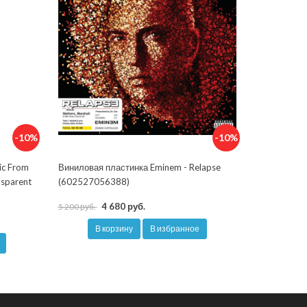
-10%
-10%
ic From
Виниловая пластинка Eminem - Relapse
nsparent
(602527056388)
4 680 руб.
5 200 руб.
В корзину
В избранное