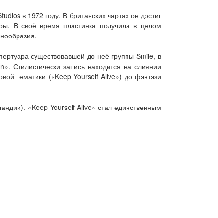
dios в 1972 году. В британских чартах он достиг
оры. В своё время пластинка получила в целом
знообразия.
пертуара существовавшей до неё группы Smile, в
wn». Стилистически запись находится на слиянии
вой тематики («Keep Yourself Alive») до фэнтэзи
андии). «Keep Yourself Alive» стал единственным