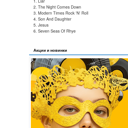
1. Liar
2. The Night Comes Down
3. Modern Times Rock 'N' Roll
4. Son And Daughter
5. Jesus
6. Seven Seas Of Rhye
Акции и новинки