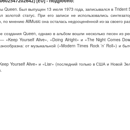
602547202642) [EU] - подробно:
Queen. Был выпущен 13 июля 1973 года, записывался в Trident Stu
ил золотой статус. При его записи не использовались синтезат
, по мнению AllMusic она осталась недооценённой из-за своего ра
 создания Queen, однако в альбом вошли несколько песен из ре
«Keep Yourself Alive», «Doing Alright» и «The Night Comes Do
знообразна: от музыкальной («Modern Times Rock ’n’ Roll») и быто
ep Yourself Alive» и «Liar» (последний только в США и Новой Зел
.