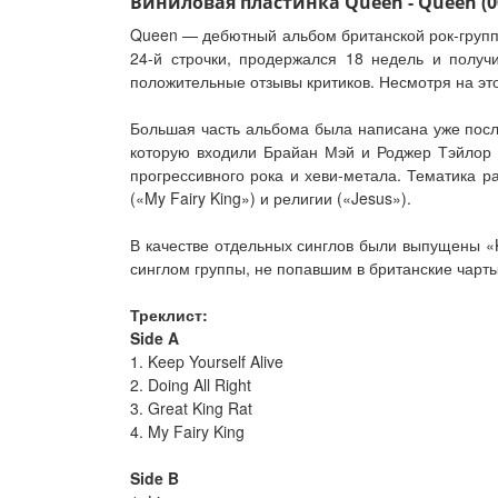
Виниловая пластинка Queen - Queen (00
Queen — дебютный альбом британской рок-группы 
24-й строчки, продержался 18 недель и получ
положительные отзывы критиков. Несмотря на это
Большая часть альбома была написана уже после
которую входили Брайан Мэй и Роджер Тэйлор — 
прогрессивного рока и хеви-метала. Тематика ра
(«My Fairy King») и религии («Jesus»).
В качестве отдельных синглов были выпущены «Ke
синглом группы, не попавшим в британские чарты
Треклист:
Side A
1. Keep Yourself Alive
2. Doing All Right
3. Great King Rat
4. My Fairy King
Side B