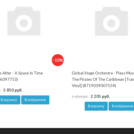
-10%
s After - A Space In Time
Global Stage Orchestra - Plays Mus
6097753)
The Pirates Of The Caribbean [Tra
Vinyl] (8719039007554)
5 850 руб.
.
2 205 руб.
2 450 руб.
В корзину
В избранное
В корзину
В избранное