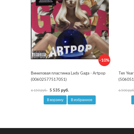
-10%
Виниловая пластинка Lady Gaga - Artpop
Ten Year
(00602577517051)
(506051
5 535 руб.
6 150 руб.
6 500 руб
В корзину
В избранное