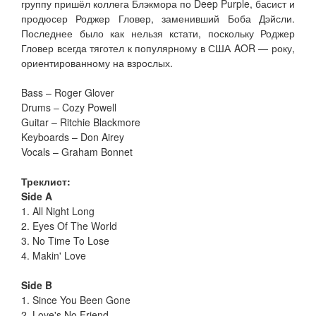
группу пришёл коллега Блэкмора по Deep Purple, басист и
продюсер Роджер Гловер, заменивший Боба Дэйсли.
Последнее было как нельзя кстати, поскольку Роджер
Гловер всегда тяготел к популярному в США AOR — року,
ориентированному на взрослых.
Bass – Roger Glover
Drums – Cozy Powell
Guitar – Ritchie Blackmore
Keyboards – Don Airey
Vocals – Graham Bonnet
Треклист:
Side A
1. All Night Long
2. Eyes Of The World
3. No Time To Lose
4. Makin' Love
Side B
1. Since You Been Gone
2. Love's No Friend