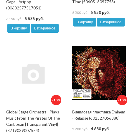
Gaga - Artpop
Time (5060516097753)
(00602577517051)
5 850 руб.
6 500 руб.
5 535 руб.
6 150 руб.
В корзину
В избранное
В корзину
В избранное
-10%
-10%
Global Stage Orchestra - Plays
Виниловая пластинка Eminem
Music From The Pirates Of The
- Relapse (602527056388)
Caribbean [Transparent Vinyl]
4 680 руб.
5 200 руб.
(8719039007554)