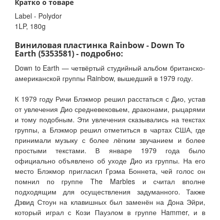
Кратко о товаре
Label - Polydor
1LP, 180g
Виниловая пластинка Rainbow - Down To
Earth (5353581) - подробно:
Down to Earth — четвёртый студийный альбом британско-
американской группы Rainbow, вышедший в 1979 году.
К 1979 году Ричи Блэкмор решил расстаться с Дио, устав
от увлечения Дио средневековьем, драконами, рыцарями
и тому подобным. Эти увлечения сказывались на текстах
группы, а Блэкмор решил отметиться в чартах США, где
принимали музыку с более лёгким звучанием и более
простыми текстами. В январе 1979 года было
официально объявлено об уходе Дио из группы. На его
место Блэкмор пригласил Грэма Боннета, чей голос он
помнил по группе The Marbles и считал вполне
подходящим для осуществления задуманного. Также
Дэвид Стоун на клавишных был заменён на Дона Эйри,
который играл с Кози Пауэлом в группе Hammer, и в