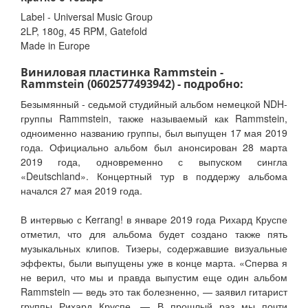
Label - Universal Music Group
2LP, 180g, 45 RPM, Gatefold
Made in Europe
Виниловая пластинка Rammstein -
Rammstein (0602577493942) - подробно:
Безымянный - седьмой студийный альбом немецкой NDH-
группы Rammstein, также называемый как Rammstein,
одноименно названию группы, был выпущен 17 мая 2019
года. Официально альбом был анонсирован 28 марта
2019 года, одновременно с выпуском сингла
«Deutschland». Концертный тур в поддержу альбома
начался 27 мая 2019 года.
В интервью с Kerrang! в январе 2019 года Рихард Круспе
отметил, что для альбома будет создано также пять
музыкальных клипов. Тизеры, содержавшие визуальные
эффекты, были выпущены уже в конце марта. «Сперва я
не верил, что мы и правда выпустим еще один альбом
Rammstein — ведь это так болезненно, — заявил гитарист
группы Рихард Круспе. — В прошлый раз мы почти