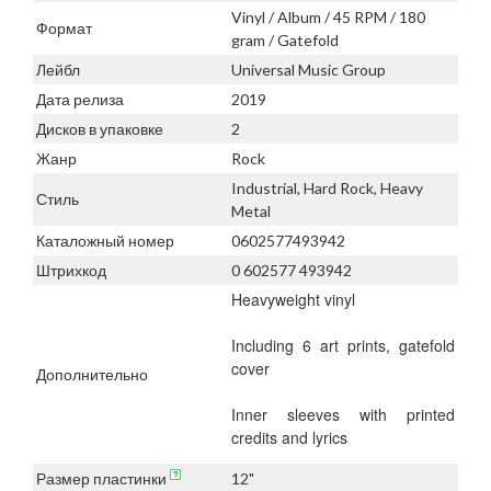
Vinyl / Album / 45 RPM / 180
Формат
gram / Gatefold
Лейбл
Universal Music Group
Дата релиза
2019
Дисков в упаковке
2
Жанр
Rock
Industrial, Hard Rock, Heavy
Стиль
Metal
Каталожный номер
0602577493942
Штрихкод
0 602577 493942
Heavyweight vinyl
Including 6 art prints, gatefold
cover
Дополнительно
Inner sleeves with printed
credits and lyrics
Размер пластинки
12"