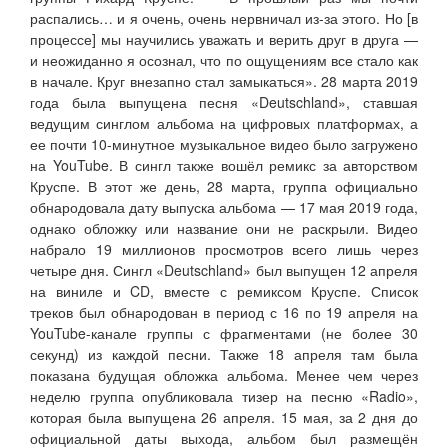
распались… и я очень, очень нервничал из-за этого. Но [в
процессе] мы научились уважать и верить друг в друга —
и неожиданно я осознал, что по ощущениям все стало как
в начале. Круг внезапно стал замыкаться». 28 марта 2019
года была выпущена песня «Deutschland», ставшая
ведущим синглом альбома на цифровых платформах, а
ее почти 10-минутное музыкальное видео было загружено
на YouTube. В сингл также вошёл ремикс за авторством
Круспе. В этот же день, 28 марта, группа официально
обнародовала дату выпуска альбома — 17 мая 2019 года,
однако обложку или название они не раскрыли. Видео
набрало 19 миллионов просмотров всего лишь через
четыре дня. Сингл «Deutschland» был выпущен 12 апреля
на виниле и CD, вместе с ремиксом Круспе. Список
треков был обнародован в период с 16 по 19 апреля на
YouTube-канале группы с фрагментами (не более 30
секунд) из каждой песни. Также 18 апреля там была
показана будущая обложка альбома. Менее чем через
неделю группа опубликовала тизер на песню «Radio»,
которая была выпущена 26 апреля. 15 мая, за 2 дня до
официальной даты выхода, альбом был размещён