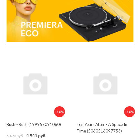
-10%
-10%
Rush - Rush (199957091060)
Ten Years After - A Space In
Time (5060516097753)
4 941 руб.
5 490 руб.