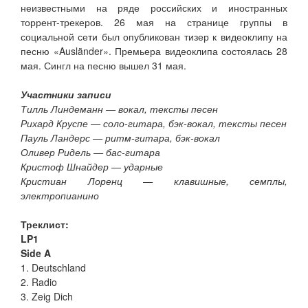
неизвестными на ряде российских и иностранных
торрент-трекеров. 26 мая на странице группы в
социальной сети был опубликован тизер к видеоклипу на
песню «Ausländer». Премьера видеоклипа состоялась 28
мая. Сингл на песню вышел 31 мая.
Участники записи
Тилль Линдеманн — вокал, тексты песен
Рихард Круспе — соло-гитара, бэк-вокал, тексты песен
Пауль Ландерс — ритм-гитара, бэк-вокал
Оливер Ридель — бас-гитара
Кристоф Шнайдер — ударные
Кристиан Лоренц — клавишные, семплы,
электропианино
Треклист:
LP1
Side A
1. Deutschland
2. Radio
3. Zeig Dich