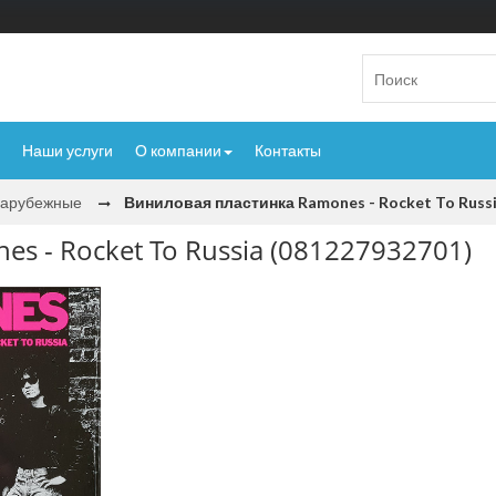
Наши услуги
О компании
Контакты
Зарубежные
Виниловая пластинка Ramones - Rocket To Russi
s - Rocket To Russia (081227932701)