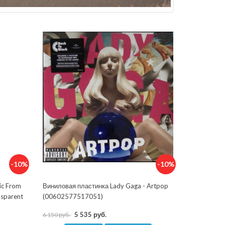
-10%
-10%
ic From
Виниловая пластинка Lady Gaga - Artpop
nsparent
(00602577517051)
5 535 руб.
6 150 руб.