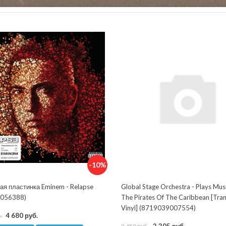
-10%
ая пластинка Eminem - Relapse
Global Stage Orchestra - Plays Mus
056388)
The Pirates Of The Caribbean [Tra
Vinyl] (8719039007554)
4 680 руб.
.
2 205 руб.