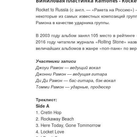
Виниловая пластинка Ramones - Rocket 
Rocket to Russia (с англ. — «Ракета на Россию
некоторые из самых известных композиций груп
Рамона в качестве ударника группы.
В 2003 году альбом занял 105 место в рейтинге
2016 году читатели журнала «Rolling Stone» наз
величайших альбомов в жанре «поп-панк» по верси
Участники записи
Джоуи Рамон — ведущий вокал
Джонни Рамон — ведущая гитара
Ди Ди Рамон — бас-гитара, бэк-вокал
Томми Рамон — ударные, продюсер
Треклист:
Side A
1. Cretin Hop
2. Rockaway Beach
3. Here Today, Gone Tommorrow
4. Locket Love