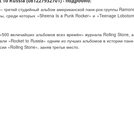
To Russia (081227932701) - подробно:
») — третий студийный альбом американской панк-рок-группы Ramon
пы, среди которых «Sheena Is a Punk Rocker» и «Teenage Loboto
 «500 величайших альбомов всех времён» журнала Rolling Stone, а
вали «Rocket to Russia» одним из лучших альбомов в истории панк
и «Rolling Stone», заняв третье место.