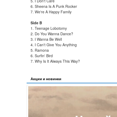
5. I Don't Care
6. Sheena Is A Punk Rocker
7. We're A Happy Family
Side B
1. Teenage Lobotomy
2. Do You Wanna Dance?
3. I Wanna Be Well
4. I Can't Give You Anything
5. Ramona
6. Surfin' Bird
7. Why Is It Always This Way?
Акции и новинки