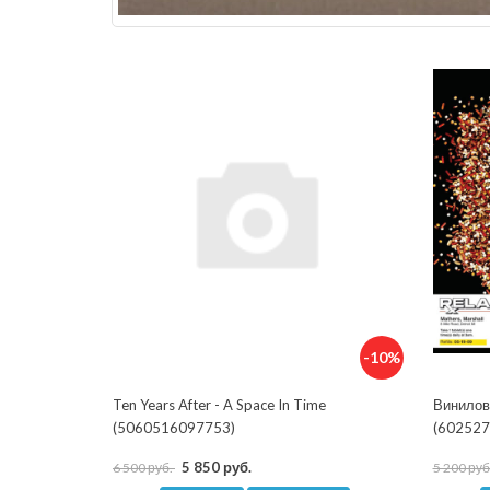
-10%
Ten Years After - A Space In Time
Винилов
(5060516097753)
(602527
5 850 руб.
6 500 руб.
5 200 руб